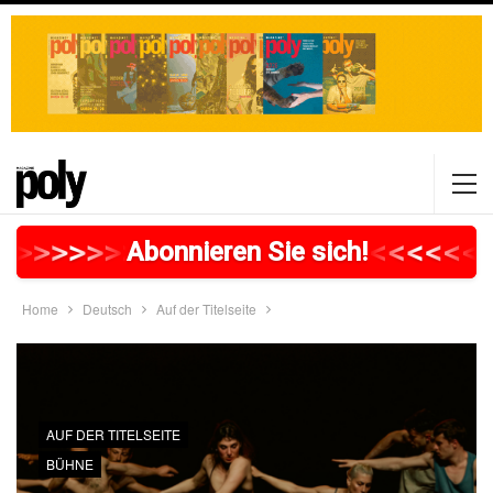
>
>
>
>
>
>
>
>
>
>
>
>
>
>
>
>
>
<
<
<
<
<
<
<
Abonnieren Sie sich!
Home
Deutsch
Auf der Titelseite
AUF DER TITELSEITE
BÜHNE