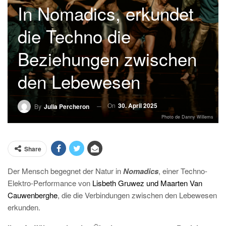
In Nomadics, erkundet
die Techno die
Beziehungen zwischen
den Lebewesen
On
30. April 2025
By
Julia Percheron
Photo de Danny Willems
Share
Der Mensch begegnet der Natur in
Nomadics
, einer Techno-
Elektro-Performance von
Lisbeth Gruwez und Maarten Van
Cauwenberghe
, die die Verbindungen zwischen den Lebewesen
erkunden.