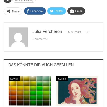
Theater Freiburg
Facebook
Twitter
Email
Share
Julia Percheron
589 Posts
0
Comments
DAS KÖNNTE DIR AUCH GEFALLEN
KUNST
KUNST