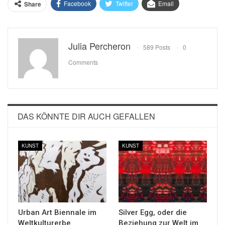
Facebook
Twitter
Email
Share
Julia Percheron
589 Posts
0
Comments
DAS KÖNNTE DIR AUCH GEFALLEN
KUNST
KUNST
Urban Art Biennale im
Silver Egg, oder die
Weltkulturerbe
Beziehung zur Welt im