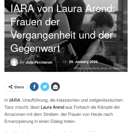
IARA von Laura Arend:
Frauen der
Vergangenheit und der
Gegenwart
On
29. January 2026
By
Julia Percheron
IARA © Laura Arend (photo de répétition)
Share
In
IARA
, Uraufführung, die klassischen und zeitgenössischen
Tanz mischt,
lässt
Laura Arend
aus Forbach die Kämpfe der
Amazonen mit dem Streben
der Frauen von Heute nach
Emanzipierung in einen Dialog treten.