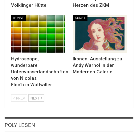
Völklinger Hütte
Herzen des ZKM
KUNST
KUNST
Hydroscape,
Ikonen: Ausstellung zu
wunderbare
Andy Warhol in der
Unterwasserlandschaften
Modernen Galerie
von Nicolas
Floc’h in Wattwiller
PREV
NEXT
POLY LESEN