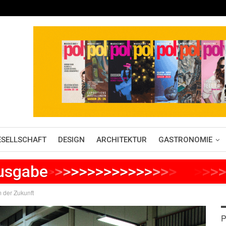
ESELLSCHAFT
DESIGN
ARCHITEKTUR
GASTRONOMIE
Ausgabe
>
>
>
>
>
>
>
>
>
>
>
>
>
>
>
>
>
>
>
>
>
 der Zukunft
P