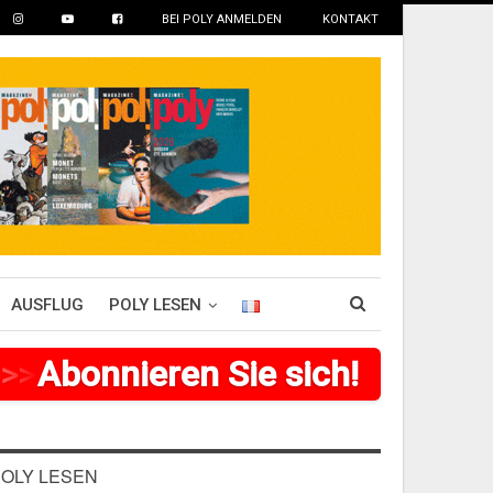
BEI POLY ANMELDEN
KONTAKT
AUSFLUG
POLY LESEN
>
>
>
Abonnieren Sie sich!
>
>
>
>
>
>
OLY LESEN