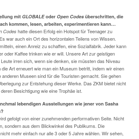
ellung mit
GLOBALE
oder
Open Codes
überschritten, die
fach kommen, lesen, arbeiten, experimentieren kann…
n Codes
hatte diesen Erfolg ein Hotspot für Teenager zu
Es war auch ein Ort des horizontalen Teilens von Wissen.
itteln, einen Anreiz zu schaffen, eine Sozialfabrik. Jeder kann
 oder Kaffee trinken wie er will. Unsere Art zur geistigen
e Leute irren sich, wenn sie denken, sie müssten das Niveau
ie Art erneuert wie man ein Museum betritt, indem wir einen
ie anderen Museen sind für die Touristen gemacht. Sie gehen
Überlegung zur Entstehung dieser Werke. Das ZKM bietet nicht
eren Besichtigung wie eine Trophäe ist.
nchmal lebendigen Ausstellungen wie jener von Sasha
en?
ird gefolgt von einer zunehmenden performativen Seite. Nicht
rn, sondern aus dem Blickwinkel des Publikums. Die
nicht mehr einfach nur alle 3 oder 5 Jahre wählen. Wir sehen,