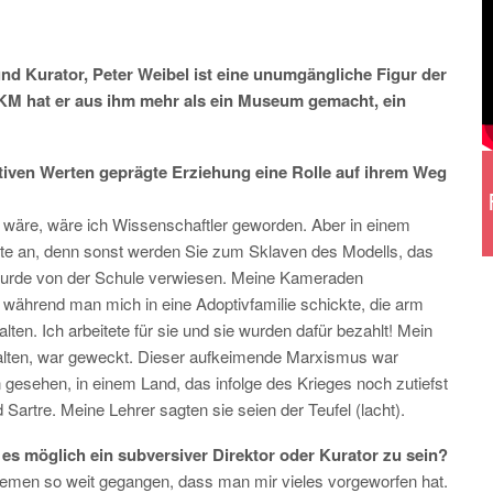
und Kurator, Peter Weibel ist eine unumgängliche Figur der
ZKM hat er aus ihm mehr als ein Museum gemacht, ein
ativen Werten geprägte Erziehung eine Rolle auf ihrem Weg
 wäre, wäre ich Wissenschaftler geworden. Aber in einem
lte an, denn sonst werden Sie zum Sklaven des Modells, das
 wurde von der Schule verwiesen. Meine Kameraden
 während man mich in eine Adoptivfamilie schickte, die arm
ten. Ich arbeitete für sie und sie wurden dafür bezahlt! Mein
spalten, war geweckt. Dieser aufkeimende Marxismus war
rn gesehen, in einem Land, das infolge des Krieges noch zutiefst
 Sartre. Meine Lehrer sagten sie seien der Teufel (lacht).
 es möglich ein subversiver Direktor oder Kurator zu sein?
Themen so weit gegangen, dass man mir vieles vorgeworfen hat.