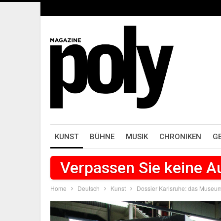
KUNST
BÜHNE
MUSIK
CHRONIKEN
G
Verpassen Sie keine 
Home
Deutsch
Kunst
Dossier Karlsruhe: das Museum