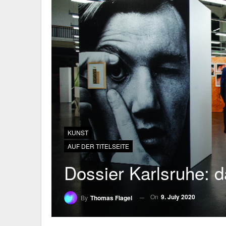
KUNST
AUF DER TITELSEITE
Dossier Karlsruhe: 
On
9. July 2020
By
Thomas Flagel