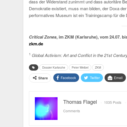
dass der Widerstand zunimmt und dass autoritäre Be
Demokratie existiert, muss man bilden, der Doxa de
performatives Museum ist ein Trainingscamp für die
Critical Zones
, im ZKM (Karlsruhe), vom 24.07. bi
zkm.de
1
Global Activism: Art and Conflict in the 21st Centur
Dossier Karlsruhe
Peter Weibel
ZKM
Facebook
Twitter
Email
Share
Thomas Flagel
1035 Posts
Comments