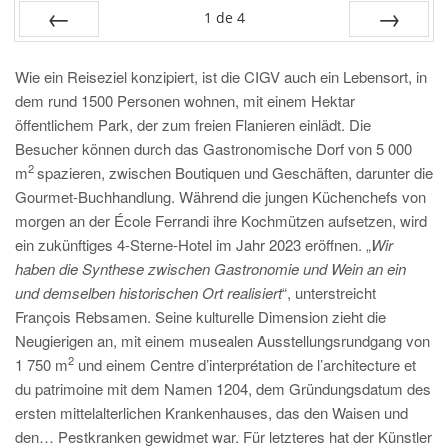
1
de
4
PRÉC
SUIV.
Wie ein Reiseziel konzipiert, ist die CIGV auch ein Lebensort, in
dem rund 1500 Personen wohnen, mit einem Hektar
öffentlichem Park, der zum freien Flanieren einlädt. Die
Besucher können durch das Gastronomische Dorf von 5 000
2
m
spazieren, zwischen Boutiquen und Geschäften, darunter die
Gourmet-Buchhandlung. Während die jungen Küchenchefs von
morgen an der École Ferrandi ihre Kochmützen aufsetzen, wird
ein zukünftiges 4-Sterne-Hotel im Jahr 2023 eröffnen. „
Wir
haben die Synthese zwischen Gastronomie und Wein an ein
und demselben historischen Ort realisiert
“, unterstreicht
François Rebsamen. Seine kulturelle Dimension zieht die
Neugierigen an, mit einem musealen Ausstellungsrundgang von
2
1 750 m
und einem Centre d’interprétation de l’architecture et
du patrimoine mit dem Namen 1204, dem Gründungsdatum des
ersten mittelalterlichen Krankenhauses, das den Waisen und
den… Pestkranken gewidmet war. Für letzteres hat der Künstler