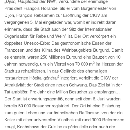
„
Dijon, Hauptstadt der Welt
“, verkündete der ehemalige
Präsident François Hollande, als er vom Bürgermeister von
Dijon, François Rebsamen zur Eröffnung der CIGV am
vergangenen 5. Mai eingeladen war, womit er indirekt daran
erinnerte, dass die Stadt auch der Sitz der Internationalen
1
Organisation für Rebe und Wein
ist. Der Ort verkörpert ein
doppeltes Unesco-Erbe: Das gastronomische Essen der
Franzosen und das Klima des Weinbaugebiets Burgund. Damit
es entsteht, waren 250 Millionen Euround eine Bauzeit von 10
2
Jahren notwendig, um ein Viertel von 70 000 m
im Herzen der
Stadt zu rehabilitieren. In das Gelände des ehemaligen
2
restaurierten Hôpital général
integriert, verleiht die CIGV der
Attraktivität der Stadt einen neuen Schwung. Das Ziel ist in der
Tat ambitiös: Pro Jahr eine Million Besucher zu empfangen…
Der Start ist erwartungsgemäß, denn seit dem 6. Juni wurden
bereits 50 000 Besucher registriert. Der Ort ist eine Einladung
zum guten Leben und zur ästhetischen Raffinesse, von der ein
Keller mit einer universellen Vinothek mit rund 3000 Referenzen
zeugt, Kochshows der Cuisine expérientielle oder auch der