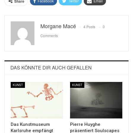
Facebook
Twitter
Email
Share
Morgane Macé
4 Posts
0
Comments
DAS KÖNNTE DIR AUCH GEFALLEN
KUNST
KUNST
Das Kunstmuseum
Pierre Huyghe
Karlsruhe empfängt
präsentiert Soulscapes