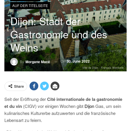
AUF DER TITELSEITE
Dijon: Stadt der
Gastronomie und des
Weins
On
30. June 2022
By
Morgane Macé
Ville de Dijon - François Weckerle
Share
Seit der Eröffnung der
Cité internationale de la gastronomie
et du vin
(CIGV) vor einigen Wochen gibt
Dijon
Gas, um sein
kulinarisches Kulturerbe aufzuwerten und die französische
Lebensart zu feiern.