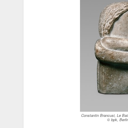
Constantin Brancusi, Le Bais
© bpk, Berl