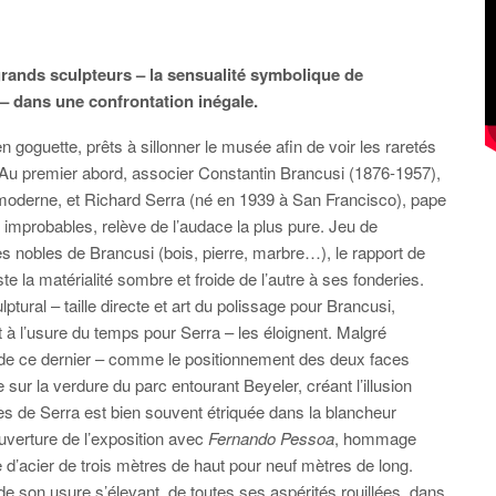
rands sculpteurs – la sensualité symbolique de
– dans une confrontation inégale.
en goguette, prêts à sillonner le musée afin de voir les raretés
. Au premier abord, associer Constantin Brancusi (1876-1957),
 moderne, et Richard Serra (né en 1939 à San Francisco), pape
 improbables, relève de l’audace la plus pure. Jeu de
es nobles de Brancusi (bois, pierre, marbre…), le rapport de
te la matérialité sombre et froide de l’autre à ses fonderies.
ural – taille directe et art du polissage pour Brancusi,
 à l’usure du temps pour Serra – les éloignent. Malgré
de ce dernier – comme le positionnement des deux faces
sur la verdure du parc entourant Beyeler, créant l’illusion
s de Serra est bien souvent étriquée dans la blancheur
ouverture de l’exposition avec
Fernando Pessoa
, hommage
 d’acier de trois mètres de haut pour neuf mètres de long.
 son usure s’élevant, de toutes ses aspérités rouillées, dans