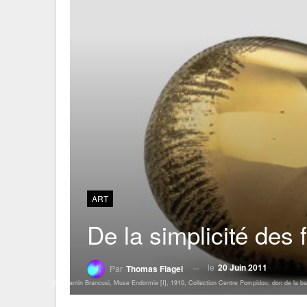
ART
De la simplicité des
le
20 Juin 2011
Par
Thomas Flagel
Constantin Brancusi, Muse Endormie [I], 1910, Collection Centre Pompidou, don de la ba