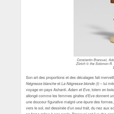
Constantin Brancusi, Ada
Zürich © the Solomon R.
Son art des proportions et des décalages fait mervei
Négresse blanche
et
La Négresse blonde (I)
– lui mê
voyage en pays Ashanti.
Adam et Eve
, totem en boi
allongé comme les femmes girafes d’Eve donnent un m
une douceur figurative malgré une épure des formes
vers le sol, est dessinée d’un seul trait, du nez aux
sa force grâce à son socle. Brancusi est l’un des p