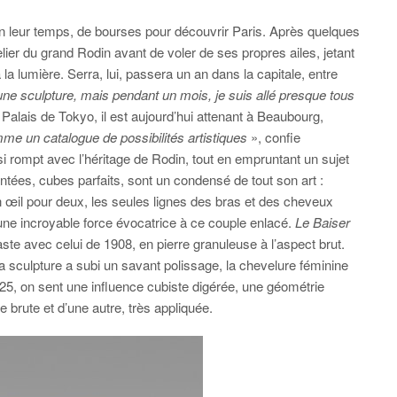
en leur temps, de bourses pour découvrir Paris. Après quelques
telier du grand Rodin avant de voler de ses propres ailes, jetant
 la lumière. Serra, lui, passera un an dans la capitale, entre
cune sculpture, mais pendant un mois, je suis allé presque tous
 Palais de Tokyo, il est aujourd’hui attenant à Beaubourg,
e un catalogue de possibilités artistiques
», confie
usi rompt avec l’héritage de Rodin, tout en empruntant un sujet
ntées, cubes parfaits, sont un condensé de tout son art :
(un œil pour deux, les seules lignes des bras et des cheveux
t une incroyable force évocatrice à ce couple enlacé.
Le Baiser
aste avec celui de 1908, en pierre granuleuse à l’aspect brut.
la sculpture a subi un savant polissage, la chevelure féminine
3-25, on sent une influence cubiste digérée, une géométrie
e brute et d’une autre, très appliquée.