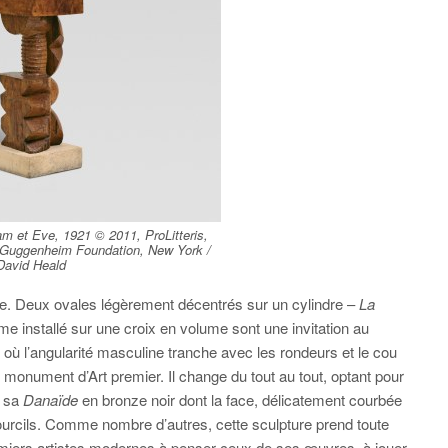
m et Eve, 1921 © 2011, ProLitteris,
 Guggenheim Foundation, New York /
David Heald
lle. Deux ovales légèrement décentrés sur un cylindre –
La
me installé sur une croix en volume sont une invitation au
s où l’angularité masculine tranche avec les rondeurs et le cou
onument d’Art premier. Il change du tout au tout, optant pour
, sa
Danaïde
en bronze noir dont la face, délicatement courbée
 sourcils. Comme nombre d’autres, cette sculpture prend toute
remiers artistes modernes à penser ceux de ses œuvres, à jouer