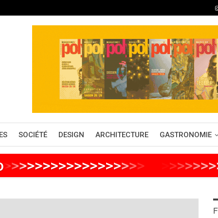
ES
SOCIÉTÉ
DESIGN
ARCHITECTURE
GASTRONOMIE
o
>
>
>
>
>
>
>
>
>
>
>
>
>
>
>
>
>
>
>
>
>
>
>
>
>
>
F