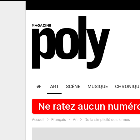
ART
SCÈNE
MUSIQUE
CHRONIQU
Ne ratez aucun numér
Accueil
Français
Art
De la simplicité des formes