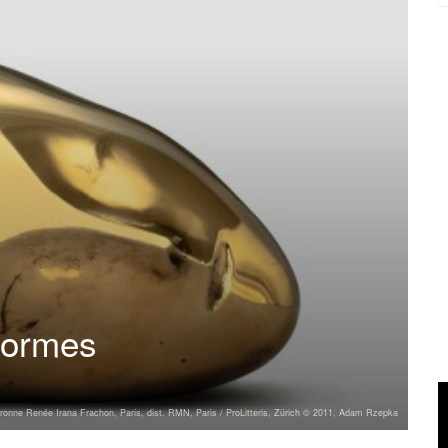
 formes
ronne Renée Irana Frachon, Paris, dist. RMN, Paris / ProLitteris, Zürich © 2011, Adam Rzepka