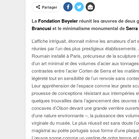
Partager
La
Fondation Beyeler
réunit les œuvres de deux g
Brancusi
et le minimalisme monumental de
Serra
L’affiche intriguait, étonnait même les amateurs d’art 
réunies par l’un des plus prestigieux établissements
Roumain installé à Paris, précurseur de la sculpture
d’un art minimal et des volumes d’acier aux tonnages
contrastes entre l’acier Corten de Serra et les matièr
légèreté tout en sensibilité de l’un renvoie sans contes
Leur appréhension de l’espace comme leur geste sculpt
prouesse de conceptions résistant aux intempéries et
quelques trouvailles dans l’agencement des œuvres 
concaves d’
Olson
devant une grande verrière ouverte 
d’une nature environnante –, la puissance des volume
virginale du musée. Le plus réussit est sans doute l’
magistral au poète portugais sous forme d’une plaque
L’œuvre sonne comme un vestige de notre temps et de