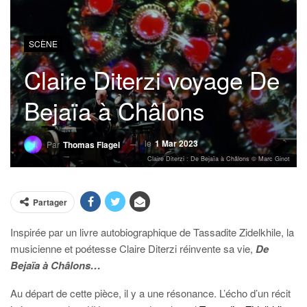
SCÈNE
Claire Diterzi voyage De
Bejaïa à Châlons
le
1 Mar 2023
Par
Thomas Flagel
Claire Diterzi : De Bejaïa à Châlons © Marc Ginot
Partager
Inspirée par un livre autobiographique de Tassadite Zidelkhile, la
musicienne et poétesse Claire Diterzi réinvente sa vie,
De
Bejaïa à Châlons…
Au départ de cette pièce, il y a une résonance. L’écho d’un récit