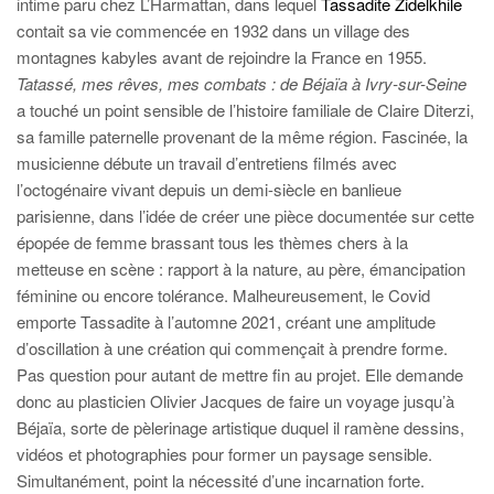
intime paru chez L’Harmattan, dans lequel
Tassadite Zidelkhile
contait sa vie commencée en 1932 dans un village des
montagnes kabyles avant de rejoindre la France en 1955.
Tatassé, mes rêves, mes combats : de Béjaïa à Ivry-sur-Seine
a touché un point sensible de l’histoire familiale de Claire Diterzi,
sa famille paternelle provenant de la même région. Fascinée, la
musicienne débute un travail d’entretiens filmés avec
l’octogénaire vivant depuis un demi-siècle en banlieue
parisienne, dans l’idée de créer une pièce documentée sur cette
épopée de femme brassant tous les thèmes chers à la
metteuse en scène : rapport à la nature, au père, émancipation
féminine ou encore tolérance. Malheureusement, le Covid
emporte Tassadite à l’automne 2021, créant une amplitude
d’oscillation à une création qui commençait à prendre forme.
Pas question pour autant de mettre fin au projet. Elle demande
donc au plasticien Olivier Jacques de faire un voyage jusqu’à
Béjaïa, sorte de pèlerinage artistique duquel il ramène dessins,
vidéos et photographies pour former un paysage sensible.
Simultanément, point la nécessité d’une incarnation forte.