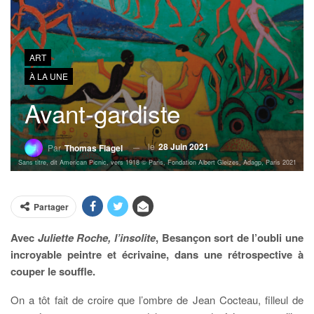
ART
À LA UNE
Avant-gardiste
le
28 Juin 2021
Par
Thomas Flagel
Sans titre, dit American Picnic, vers 1918 © Paris, Fondation Albert Gleizes, Adagp, Paris 2021
Partager
Avec
Juliette Roche, l’insolite
, Besançon sort de l’oubli une
incroyable peintre et écrivaine, dans une rétrospective à
couper le souffle.
On a tôt fait de croire que l’ombre de Jean Cocteau, filleul de