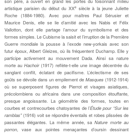
son père, a ouvert en grand les portes du foisonnant milieu
e
artistique parisien du début du XX
siècle à la jeune Juliette
Roche (1884-1980). Avec pour maîtres Paul Sérusier et
Maurice Denis, elle se lie d’amitié avec les Nabis et Félix
Vallotton, dont elle partage l’amour du symbolisme et des
formes simples. Le Cubisme la saisit et l’irruption de la Première
Guerre mondiale la pousse à l’exode new-yorkais avec son
futur époux, Albert Gleizes, où ils fréquentent Duchamp. Elle y
participe activement au mouvement Dada. Ainsi sa nature
morte au
Hachoir
(1917) reflète-t-elle une image décentrée du
sanglant conflit, éclatant de pacifisme. L’éclectisme de ses
goûts se dévoile dans un empilement de
Masques
(1912-1914)
où se superposent figures de Pierrot et visages asiatiques,
précolombiens ou africains dans une composition étouffante,
presque angoissante. La géométrie des formes, toutes en
courbes et contrecourbes chatoyantes de l’
Étude pour “Sur les
ramblas”
(1916) voit se répondre éventails et robes plissées de
passantes élégantes. La même année, sa
Nature morte au
porron
, vase aux pointes menaçantes d’oursin dessinant