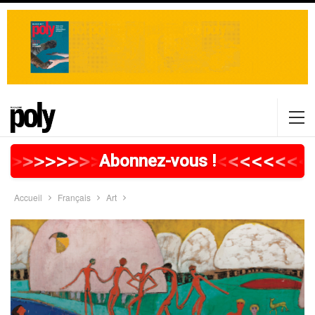
>
>
>
>
>
>
>
>
>
>
>
>
>
>
>
>
>
<
<
<
<
<
<
<
<
Abonnez-vous !
Accueil
Français
Art