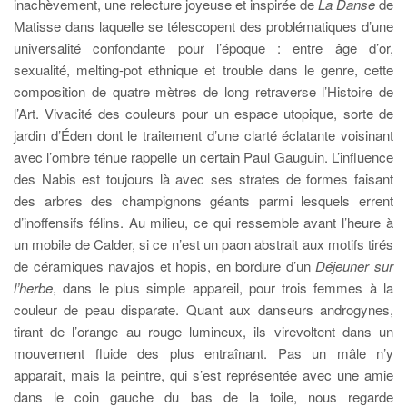
inachèvement, une relecture joyeuse et inspirée de
La Danse
de
Matisse dans laquelle se télescopent des problématiques d’une
universalité confondante pour l’époque : entre âge d’or,
sexualité, melting-pot ethnique et trouble dans le genre, cette
composition de quatre mètres de long retraverse l’Histoire de
l’Art. Vivacité des couleurs pour un espace utopique, sorte de
jardin d’Éden dont le traitement d’une clarté éclatante voisinant
avec l’ombre ténue rappelle un certain Paul Gauguin. L’influence
des Nabis est toujours là avec ses strates de formes faisant
des arbres des champignons géants parmi lesquels errent
d’inoffensifs félins. Au milieu, ce qui ressemble avant l’heure à
un mobile de Calder, si ce n’est un paon abstrait aux motifs tirés
de céramiques navajos et hopis, en bordure d’un
Déjeuner sur
l’herbe
, dans le plus simple appareil, pour trois femmes à la
couleur de peau disparate. Quant aux danseurs androgynes,
tirant de l’orange au rouge lumineux, ils virevoltent dans un
mouvement fluide des plus entraînant. Pas un mâle n’y
apparaît, mais la peintre, qui s’est représentée avec une amie
dans le coin gauche du bas de la toile, nous regarde