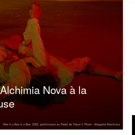
Alchimia Nova à la
use
Bee is a Bee is a Bee, 2022, performance au Palais de Tokyo © Photo : Margarita Maximova