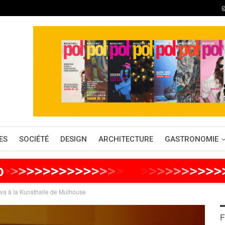
ES
SOCIÉTÉ
DESIGN
ARCHITECTURE
GASTRONOMIE
o
>
>
>
>
>
>
>
>
>
>
>
>
>
>
>
>
>
>
>
>
>
>
>
>
>
va à la Kunsthalle de Mulhouse
F