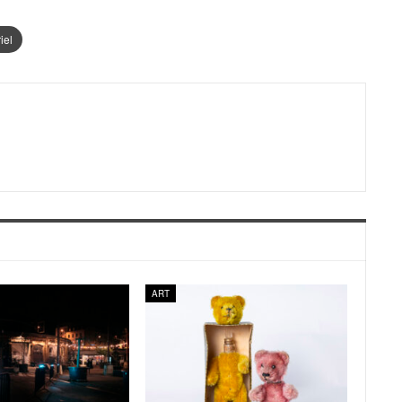
iel
ART