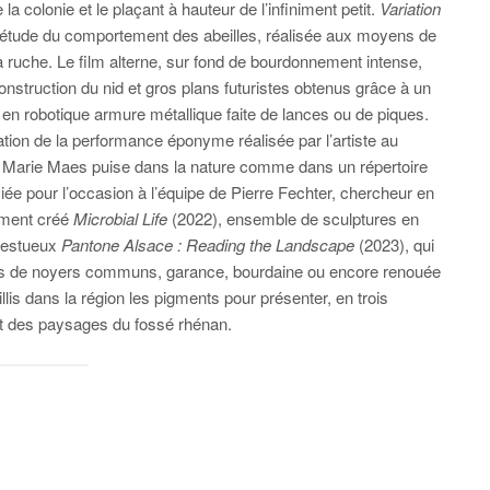
la colonie et le plaçant à hauteur de l’infiniment petit.
Variation
ue étude du comportement des abeilles, réalisée aux moyens de
la ruche. Le film alterne, sur fond de bourdonnement intense,
construction du nid et gros plans futuristes obtenus grâce à un
 en robotique armure métallique faite de lances ou de piques.
tion de la performance éponyme réalisée par l’artiste au
 Marie Maes puise dans la nature comme dans un répertoire
iée pour l’occasion à l’équipe de Pierre Fechter, chercheur en
mment créé
Microbial Life
(2022), ensemble de sculptures en
jestueux
Pantone Alsace : Reading the Landscape
(2023), qui
gues de noyers communs, garance, bourdaine ou encore renouée
llis dans la région les pigments pour présenter, en trois
ant des paysages du fossé rhénan.