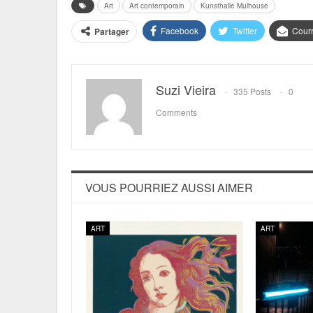
Art
Art contemporain
Kunsthalle Mulhouse
Facebook
Twitter
Courr
Partager
Suzi Vieira
335 Posts
0
Comments
VOUS POURRIEZ AUSSI AIMER
ART
ART