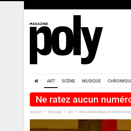
ART
SCÈNE
MUSIQUE
CHRONIQU
Ne ratez aucun numér
Accueil
Français
Art
Anne Marie Maes et Alchimia No