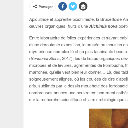
Partager
Apicultrice et apprentie biochimiste, la Bruxellloise
œuvres organiques, fruits d’une
Alchimia nova
poéti
Entre laboratoire de folles expériences et savant ca
d’une déroutante exposition, le musée mulhousien en p
mystérieuse complexité et sa plus fascinante beauté.
(
Sensorial Skins
, 2017), lés de tissus organiques déve
microbes et de levures, agrémentés de kombucha, thé 
marronée, qu’elle veut bien leur donner… Là, des tabl
soigneusement alignés, où les coulées de cire d’abei
gris, sublimés par le dessin moucheté des ferrobactéri
nombreuses années une oeuvre éminemment esthétique 
sur la recherche scientifique et la microbiologie que 