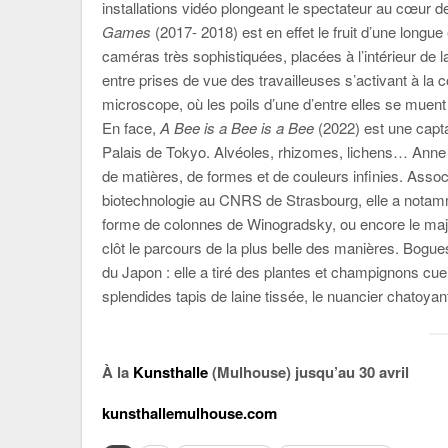
installations vidéo plongeant le spectateur au cœur de 
Games
(2017- 2018) est en effet le fruit d’une long
caméras très sophistiquées, placées à l’intérieur de 
entre prises de vue des travailleuses s’activant à la 
microscope, où les poils d’une d’entre elles se muent
En face,
A Bee is a Bee is a Bee
(2022) est une capta
Palais de Tokyo. Alvéoles, rhizomes, lichens… Anne
de matières, de formes et de couleurs infinies. Assoc
biotechnologie au CNRS de Strasbourg, elle a nota
forme de colonnes de Winogradsky, ou encore le ma
clôt le parcours de la plus belle des manières. Bo
du Japon : elle a tiré des plantes et champignons cuei
splendides tapis de laine tissée, le nuancier chatoy
À la
Kunsthalle
(Mulhouse) jusqu’au 30 avril
kunsthallemulhouse.com