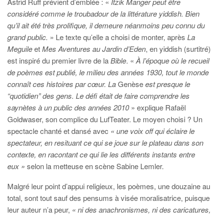
Astrid Ruff prévient d’emblée : «
Itzik Manger peut être
considéré comme le troubadour de la littérature yiddish. Bien
qu’il ait été très prolifique, il demeure néanmoins peu connu du
grand public.
» Le texte qu’elle a choisi de monter, après
La
Meguile
et
Mes Aventures au Jardin d’Eden
, en yiddish (surtitré)
est inspiré du premier livre de la
Bible
. «
À l’époque où le recueil
de poèmes est publié, le milieu des années 1930, tout le monde
connaît ces histoires par cœur. La
Genèse
est presque le
“quotidien” des gens. Le défi était de faire comprendre les
saynètes à un public des années 2010
» explique Rafaël
Goldwaser, son complice du LufTeater. Le moyen choisi ? Un
spectacle chanté et dansé avec
« une voix off qui éclaire le
spectateur, en resituant ce qui se joue sur le plateau dans son
contexte, en racontant ce qui lie les différents instants entre
eux »
selon la metteuse en scène Sabine Lemler.
Malgré leur point d’appui religieux, les poèmes, une douzaine au
total, sont tout sauf des pensums à visée moralisatrice, puisque
leur auteur n’a peur,
« ni des anachronismes, ni des caricatures,