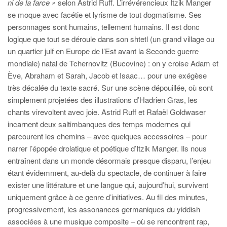
ni de la farce »
selon Astrid Ruff. L’irrévérencieux Itzik Manger
se moque avec facétie et lyrisme de tout dogmatisme. Ses
personnages sont humains, tellement humains. Il est donc
logique que tout se déroule dans son shtetl (un grand village ou
un quartier juif en Europe de l’Est avant la Seconde guerre
mondiale)
natal de Tchernovitz (Bucovine) : on y croise Adam et
Ève, Abraham et Sarah, Jacob et Isaac… pour une exégèse
très décalée du texte sacré. Sur une scène dépouillée, où sont
simplement projetées des illustrations d’Hadrien Gras, les
chants virevoltent avec joie. Astrid Ruff et Rafaël Goldwaser
incarnent deux saltimbanques des temps modernes qui
parcourent les chemins – avec quelques accessoires – pour
narrer l’épopée drolatique et poétique d’Itzik Manger. Ils nous
entraînent dans un monde désormais presque disparu, l’enjeu
étant évidemment, au-delà du spectacle, de continuer à faire
exister une littérature et une langue qui, aujourd’hui, survivent
uniquement grâce à ce genre d’initiatives. Au fil des minutes,
progressivement, les assonances germaniques du yiddish
associées à une musique composite – où se rencontrent rap,