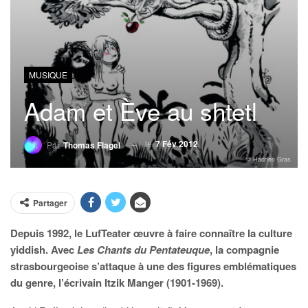
MUSIQUE
Adam et Ève au shtetl
le
7 Fév 2012
Par
Thomas Flagel
© Hadrien Gras
Partager
Depuis 1992, le LufTeater œuvre à faire connaître la culture
yiddish. Avec
Les Chants du Pentateuque
, la compagnie
strasbourgeoise s’attaque à une des figures emblématiques
du genre, l’écrivain Itzik Manger (1901-1969).