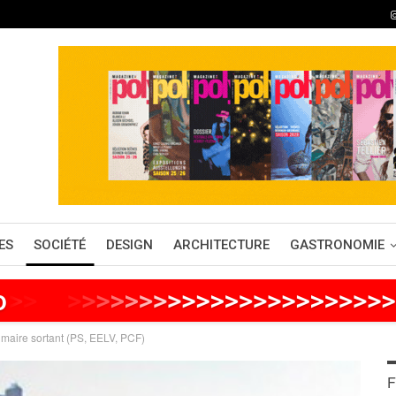
ES
SOCIÉTÉ
DESIGN
ARCHITECTURE
GASTRONOMIE
o
>
>
>
>
>
>
>
>
>
>
>
>
>
>
>
>
>
>
>
>
>
>
>
>
>
 maire sortant (PS, EELV, PCF)
F