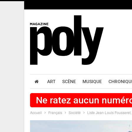
ART
SCÈNE
MUSIQUE
CHRONIQU
Ne ratez aucun numér
Accueil
Français
Société
Liste Jean-Louis Fousseret,