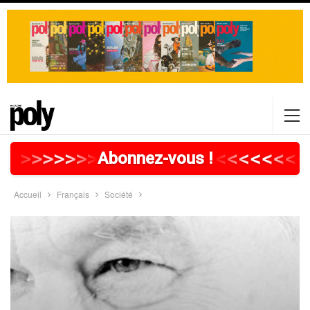
>
>
>
>
>
>
>
>
>
>
>
>
>
>
>
>
>
<
<
<
<
<
<
<
<
<
Abonnez-vous !
Accueil
Français
Société