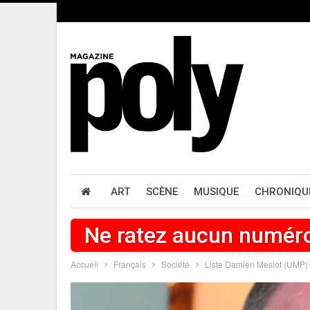
ART
SCÈNE
MUSIQUE
CHRONIQU
Ne ratez aucun numér
Accueil
Français
Société
Liste Damien Meslot (UMP)