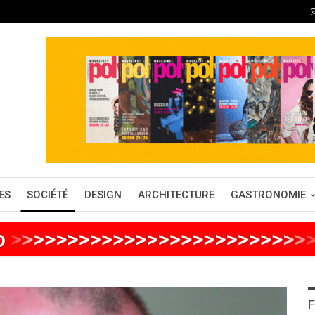
ES
SOCIÉTÉ
DESIGN
ARCHITECTURE
GASTRONOMIE
o
>
>
>
>
>
>
>
>
>
>
>
>
>
>
>
>
>
>
>
>
>
>
>
>
>
>
F