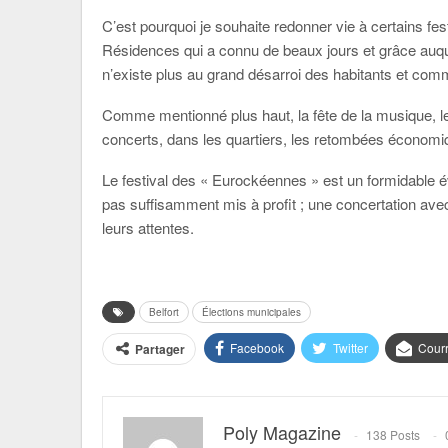
C’est pourquoi je souhaite redonner vie à certains fest
Résidences qui a connu de beaux jours et grâce auquel
n’existe plus au grand désarroi des habitants et com
Comme mentionné plus haut, la fête de la musique, le
concerts, dans les quartiers, les retombées économiq
Le festival des « Eurockéennes » est un formidable é
pas suffisamment mis à profit ; une concertation av
leurs attentes.
Belfort
Élections municipales
Facebook
Twitter
Courr
Partager
Poly Magazine
138 Posts