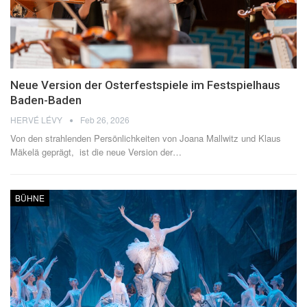
Neue Version der Osterfestspiele im Festspielhaus
Baden-Baden
HERVÉ LÉVY
Feb 26, 2026
Von den strahlenden Persönlichkeiten von Joana Mallwitz und Klaus
Mäkelä geprägt, ist die neue Version der
…
BÜHNE