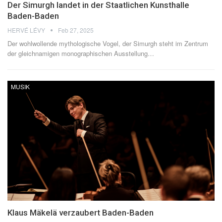
Der Simurgh landet in der Staatlichen Kunsthalle
Baden-Baden
HERVÉ LÉVY
Feb 27, 2025
Der wohlwollende mythologische Vogel, der Simurgh steht im Zentrum
der gleichnamigen monographischen Ausstellung
…
MUSIK
Klaus Mäkelä verzaubert Baden-Baden