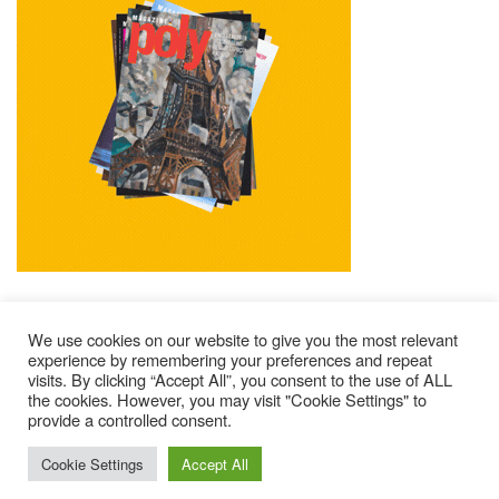
We use cookies on our website to give you the most relevant
experience by remembering your preferences and repeat
visits. By clicking “Accept All”, you consent to the use of ALL
Impressum
Kontakt
Alle Ausgaben Lesen
the cookies. However, you may visit "Cookie Settings" to
POLY Abonnieren
Wer Sind Wir ?
provide a controlled consent.
© 2025 – Magazine Poly – BKN
Cookie Settings
Accept All