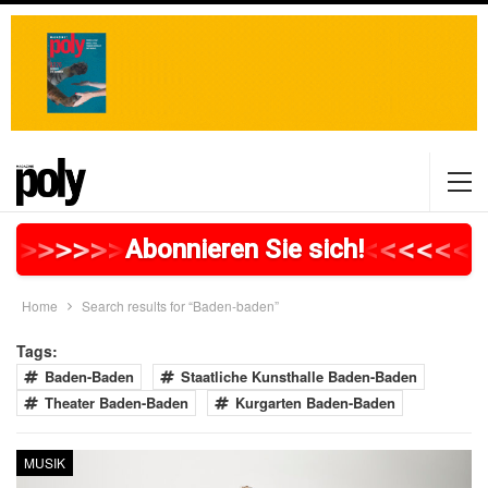
>
>
>
>
>
>
>
>
>
>
>
>
>
>
>
>
>
<
<
<
<
<
<
<
Abonnieren Sie sich!
Home
Search results for “Baden-baden”
Tags:
Baden-Baden
Staatliche Kunsthalle Baden-Baden
Theater Baden-Baden
Kurgarten Baden-Baden
MUSIK