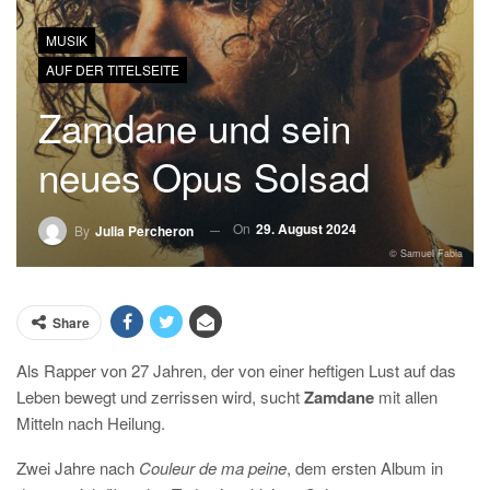
MUSIK
AUF DER TITELSEITE
Zamdane und sein
neues Opus Solsad
On
29. August 2024
By
Julia Percheron
© Samuel Fabia
Share
Als Rapper von 27 Jahren, der von einer heftigen Lust auf das
Leben bewegt und zerrissen wird, sucht
Zamdane
mit allen
Mitteln nach Heilung.
Zwei Jahre nach
Couleur de ma peine
, dem ersten Album in