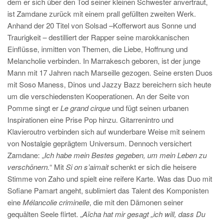
dem er sich über den Tod seiner kleinen Schwester anvertraut,
ist Zamdane zurück mit einem prall gefüllten zweiten Werk.
Anhand der 20 Titel von Solsad –Kofferwort aus Sonne und
Traurigkeit – destilliert der Rapper seine marokkanischen
Einflüsse, inmitten von Themen, die Liebe, Hoffnung und
Melancholie verbinden. In Marrakesch geboren, ist der junge
Mann mit 17 Jahren nach Marseille gezogen. Seine ersten Duos
mit Soso Maness, Dinos und Jazzy Bazz bereichern sich heute
um die verschiedensten Kooperationen. An der Seite von
Pomme singt er
Le grand cirque
und fügt seinen urbanen
Inspirationen eine Prise Pop hinzu. Gitarrenintro und
Klavieroutro verbinden sich auf wunderbare Weise mit seinem
von Nostalgie geprägtem Universum. Dennoch versichert
Zamdane: „
Ich habe mein Bestes gegeben, um mein Leben zu
verschönern.
“ Mit
Si on s’aimait
schenkt er sich die heisere
Stimme von Zaho und spielt eine reifere Karte. Was das Duo mit
Sofiane Pamart angeht, sublimiert das Talent des Komponisten
eine
Mélancolie criminelle
, die mit den Dämonen seiner
gequälten Seele flirtet. „
Aïcha hat mir gesagt „ich will, dass Du