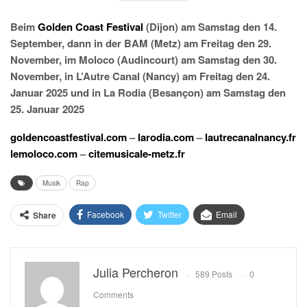
Beim
Golden Coast Festival
(Dijon) am Samstag den 14.
September, dann in der BAM (Metz) am Freitag den 29.
November, im Moloco (Audincourt) am Samstag den 30.
November, in L’Autre Canal (Nancy) am Freitag den 24.
Januar 2025 und in La Rodia (Besançon) am Samstag den
25. Januar 2025
goldencoastfestival.com
–
larodia.com
–
lautrecanalnancy.fr
lemoloco.com
–
citemusicale-metz.fr
Musik
Rap
Facebook
Twitter
Email
Share
Julia Percheron
589 Posts
0
Comments