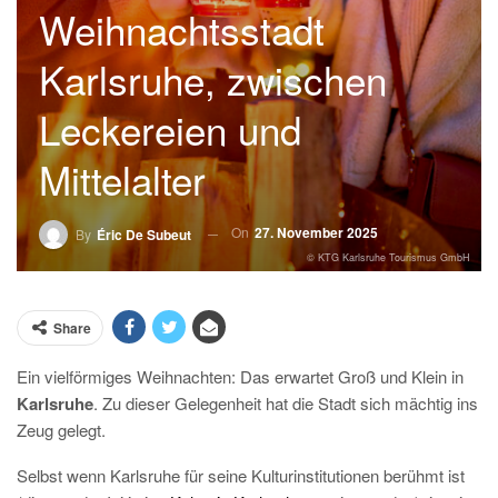
Weihnachtsstadt
Karlsruhe, zwischen
Leckereien und
Mittelalter
On
27. November 2025
By
Éric De Subeut
© KTG Karlsruhe Tourismus GmbH
Share
Ein vielförmiges Weihnachten: Das erwartet Groß und Klein in
Karlsruhe
. Zu dieser Gelegenheit hat die Stadt sich mächtig ins
Zeug gelegt.
S
elbst wenn Karlsruhe für seine Kulturinstitutionen berühmt ist