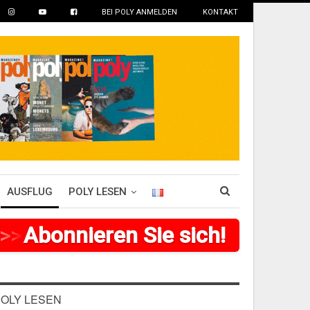
BEI POLY ANMELDEN
KONTAKT
AUSFLUG
POLY LESEN
>
Abonnieren Sie sich!
>
>
>
>
>
>
>
>
OLY LESEN