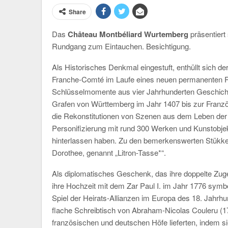
Share
Das
Château Montbéliard Wurtemberg
präsentier
Rundgang zum Eintauchen. Besichtigung.
Als Historisches Denkmal eingestuft, enthüllt sich d
Franche-Comté im Laufe eines neuen permanenten Rund
Schlüsselmomente aus vier Jahrhunderten Geschichte
Grafen von Württemberg im Jahr 1407 bis zur Französ
die Rekonstitutionen von Szenen aus dem Leben der 
Personifizierung mit rund 300 Werken und Kunstobjekte
hinterlassen haben. Zu den bemerkenswerten Stükken
Dorothee, genannt „Litron-Tasse*“.
Als diplomatisches Geschenk, das ihre doppelte Zuge
ihre Hochzeit mit dem Zar Paul I. im Jahr 1776 symbol
Spiel der Heirats-Allianzen im Europa des 18. Jahrh
flache Schreibtisch von Abraham-Nicolas Couleru (17
französischen und deutschen Höfe lieferten, indem si