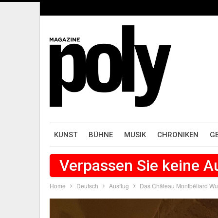
KUNST
BÜHNE
MUSIK
CHRONIKEN
G
Verpassen Sie keine 
Home
Deutsch
Ausflug
Das Château Montbéliard Wur