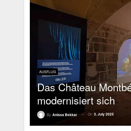
AUSFLUG
Das Château Montbé
modernisiert sich
On
3. July 2025
By
Anissa Bekkar