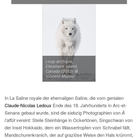
Loup arctique,
Ellesmere Island,
Canada (2013) ©
Vincent Munier
In La Saline royale der ehemaligen Saline, die vom genialen
Claude-Nicolas Ledoux
Ende des 18. Jahrhunderts in Arc-et-
Senans gebaut wurde, sind die siebzig Photographien von
À
l’affût
vereint: Steile Steinhänge in Ockertönen, Singschwan von
der Insel Hokkaido, dem ein Wassertropfen vom Schnabel fällt,
Mandschurenkranich, der auf graziöse Weise den Hals krümmt,