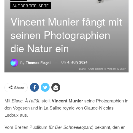
AUF DER TITELSEITE
Vincent Munier fängt mit
seinen Photographien
die Natur ein
On
4. July 2024
By
Thomas Flagel
Blanc - Ours polaire © Vincent Munier
Share
Mit
Blanc, À l’affût
, stellt
Vincent Munier
seine Photographien in
den Vogesen und in La Saline royale von Claude-Nicolas
Ledoux aus.
Vom Breiten Publikum für
Der Schneeleopard,
bekannt, den er