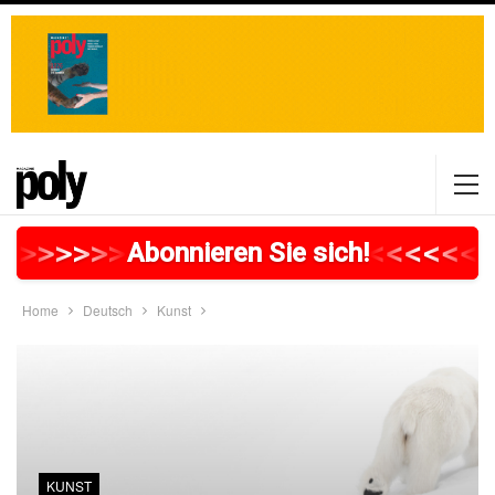
>
>
>
>
>
>
>
>
>
>
>
>
>
>
>
>
>
<
<
<
<
<
<
<
Abonnieren Sie sich!
Home
Deutsch
Kunst
KUNST