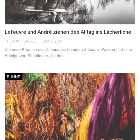
Lefeuvre und André ziehen den Alltag ins Lächerliche
THOMAS FLAGEL
Dec 2, 2021
Die neue Kreation des Zirkusduos Lefeuvre & André, Parbleu ! ist eine
Abfolge von Situationen, die den
…
BÜHNE