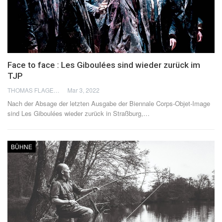
Face to face : Les Giboulées sind wieder zurück im
TJP
THOMAS FLAGEL
Mar 3, 2022
Nach der Absage der letzten Ausgabe der Biennale Corps-Objet-Image
sind Les Giboulées wieder zurück in Straßburg,
…
BÜHNE