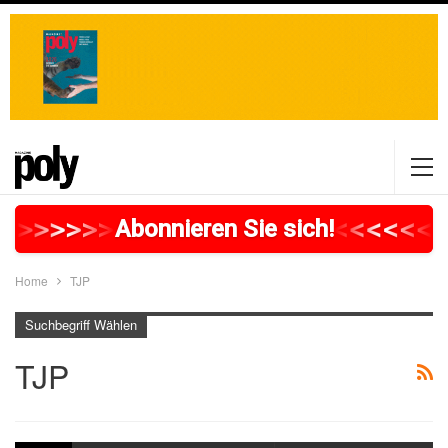
>
>
>
>
>
>
>
>
>
>
>
>
>
>
>
>
>
<
<
<
<
<
<
<
Abonnieren Sie sich!
Home
TJP
Suchbegriff Wählen
TJP