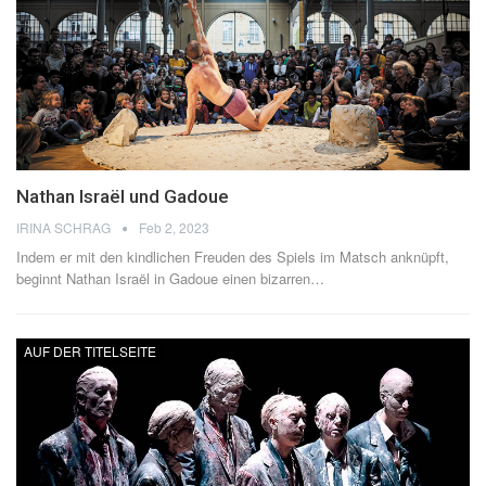
Nathan Israël und Gadoue
IRINA SCHRAG
Feb 2, 2023
Indem er mit den kindlichen Freuden des Spiels im Matsch anknüpft,
beginnt Nathan Israël in Gadoue einen bizarren
…
AUF DER TITELSEITE