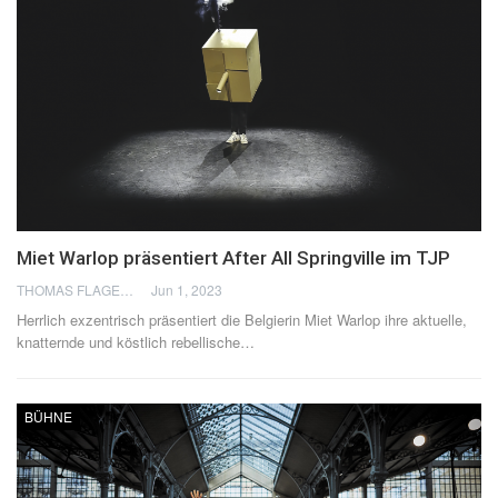
Miet Warlop präsentiert After All Springville im TJP
THOMAS FLAGEL
Jun 1, 2023
Herrlich exzentrisch präsentiert die Belgierin Miet Warlop ihre aktuelle,
knatternde und köstlich rebellische
…
BÜHNE