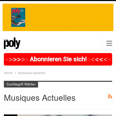
>
>
>
>
>
>
>
>
>
>
>
>
>
>
>
>
>
<
<
<
<
<
<
<
Abonnieren Sie sich!
Home
Musiques actuelles
Suchbegriff Wählen
Musiques Actuelles