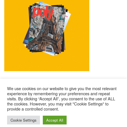
We use cookies on our website to give you the most relevant
experience by remembering your preferences and repeat
visits. By clicking “Accept All”, you consent to the use of ALL
Impressum
Kontakt
Alle Ausgaben Lesen
the cookies. However, you may visit "Cookie Settings" to
POLY Abonnieren
Wer Sind Wir ?
provide a controlled consent.
© 2025 – Magazine Poly – BKN
Cookie Settings
Accept All