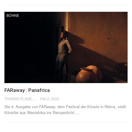
BÜHNE
FARaway : Panafrica
THOMAS FLAGEL
Feb 2, 2023
Die 4. Ausgabe von FARaway, dem Festival der Künste in Reims, stellt
Künstler aus Westafrika ins Rampenlicht.
…