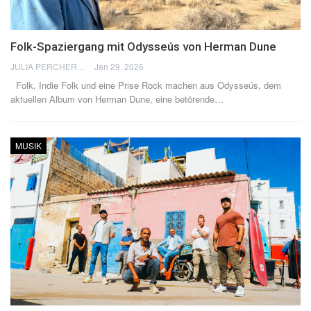
Folk-Spaziergang mit Odysseús von Herman Dune
JULIA PERCHERON
Jan 29, 2026
Folk, Indie Folk und eine Prise Rock machen aus Odysseús, dem
aktuellen Album von Herman Dune, eine betörende
…
MUSIK