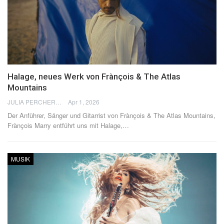
Halage, neues Werk von Frànçois & The Atlas
Mountains
JULIA PERCHERON
Apr 1, 2026
Der Anführer, Sänger und Gitarrist von Frànçois & The Atlas Mountains,
Frànçois Marry entführt uns mit Halage,
…
MUSIK