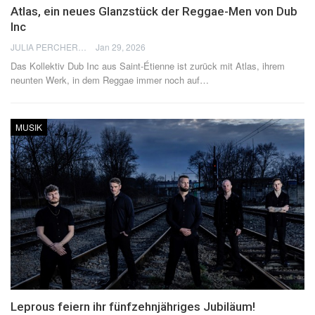
Atlas, ein neues Glanzstück der Reggae-Men von Dub
Inc
JULIA PERCHERON
Jan 29, 2026
Das Kollektiv Dub Inc aus Saint-Étienne ist zurück mit Atlas, ihrem
neunten Werk, in dem Reggae immer noch auf
…
MUSIK
Leprous feiern ihr fünfzehnjähriges Jubiläum!