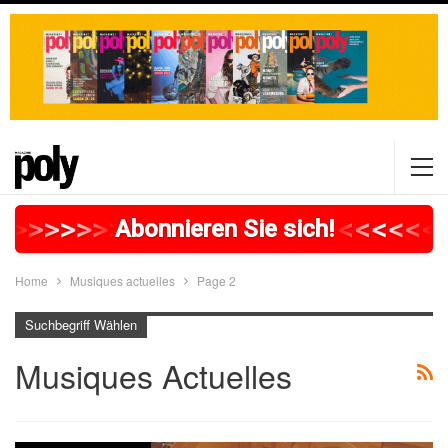
>
>
>
>
>
>
>
>
>
>
>
>
>
>
>
>
>
<
<
<
<
<
<
Abonnieren Sie sich!
Home
Musiques actuelles
Page 2
Suchbegriff Wählen
Musiques Actuelles