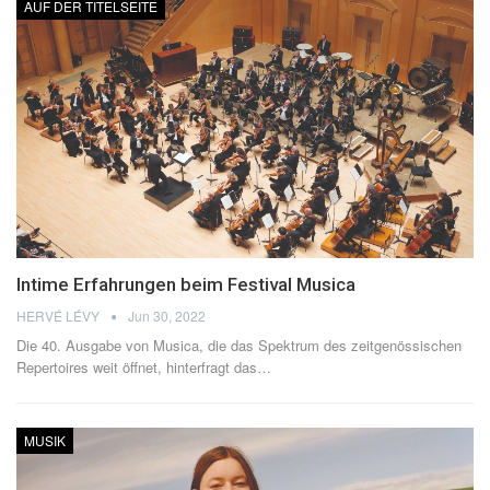
AUF DER TITELSEITE
Intime Erfahrungen beim Festival Musica
HERVÉ LÉVY
Jun 30, 2022
Die 40. Ausgabe von Musica, die das Spektrum des zeitgenössischen
Repertoires weit öffnet, hinterfragt das
…
MUSIK