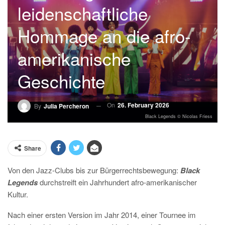
leidenschaftliche
Hommage an die afro-
amerikanische
Geschichte
On
26. February 2026
By
Julia Percheron
Black Legends © Nicolas Friess
Share
Von den Jazz-Clubs bis zur Bürgerrechtsbewegung:
Black
Legends
durchstreift ein Jahrhundert afro-amerikanischer
Kultur.
Nach einer ersten Version im Jahr 2014, einer Tournee im