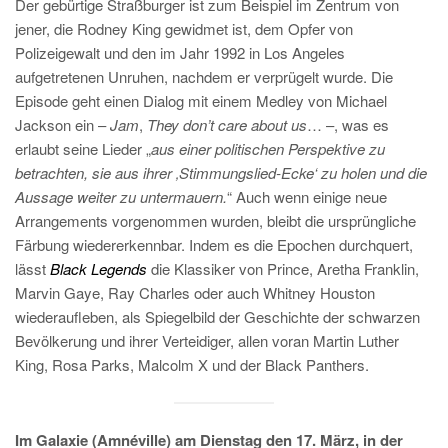
Der gebürtige Straßburger ist zum Beispiel im Zentrum von
jener, die Rodney King gewidmet ist, dem Opfer von
Polizeigewalt und den im Jahr 1992 in Los Angeles
aufgetretenen Unruhen, nachdem er verprügelt wurde. Die
Episode geht einen Dialog mit einem Medley von Michael
Jackson ein –
Jam
,
They don’t care about us
… –, was es
erlaubt seine Lieder „
aus einer politischen Perspektive zu
betrachten, sie aus ihrer ‚Stimmungslied-Ecke‘ zu holen und die
Aussage weiter zu untermauern.
“ Auch wenn einige neue
Arrangements vorgenommen wurden, bleibt die ursprüngliche
Färbung wiedererkennbar. Indem es die Epochen durchquert,
lässt
Black Legends
die Klassiker von Prince, Aretha Franklin,
Marvin Gaye, Ray Charles oder auch Whitney Houston
wiederaufleben, als Spiegelbild der Geschichte der schwarzen
Bevölkerung und ihrer Verteidiger, allen voran Martin Luther
King, Rosa Parks, Malcolm X und der Black Panthers.
Im Galaxie (Amnéville) am Dienstag den 17. März, in der