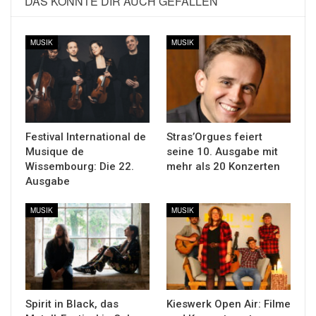
DAS KÖNNTE DIR AUCH GEFALLEN
MUSIK
MUSIK
Festival International de
Stras’Orgues feiert
Musique de
seine 10. Ausgabe mit
Wissembourg: Die 22.
mehr als 20 Konzerten
Ausgabe
MUSIK
MUSIK
Spirit in Black, das
Kieswerk Open Air: Filme