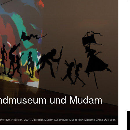
landmuseum und Mudam
arkytown Rebellion, 2001, Collection Mudam Luxemburg, Musée d’Art Moderne Grand-Duc Jean