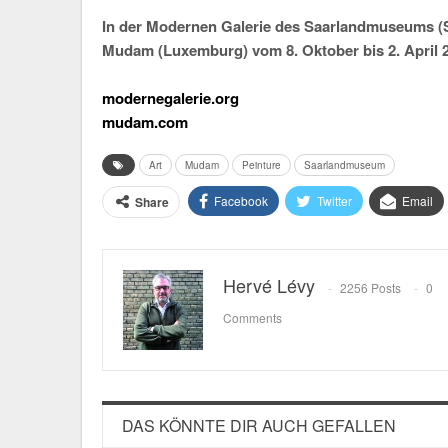
In der Modernen Galerie des Saarlandmuseums (S
Mudam
(Luxemburg) vom 8. Oktober bis 2. April 
modernegalerie.org
mudam.com
Art
Mudam
Peinture
Saarlandmuseum
Facebook
Twitter
Email
Share
Hervé Lévy
2256 Posts
0
Comments
DAS KÖNNTE DIR AUCH GEFALLEN