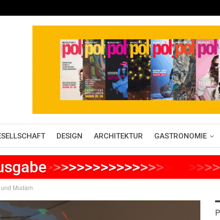
ESELLSCHAFT
DESIGN
ARCHITEKTUR
GASTRONOMIE
Ausgabe
>
>
>
>
>
>
>
>
>
>
>
>
>
>
>
>
>
>
>
>
>
m und Mudam
P