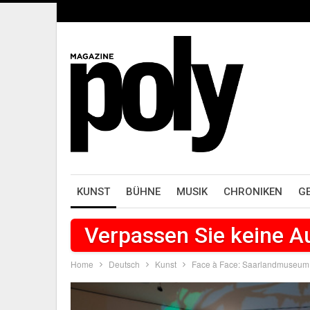
KUNST
BÜHNE
MUSIK
CHRONIKEN
G
Verpassen Sie keine 
Home
Deutsch
Kunst
Face à Face: Saarlandmuseu