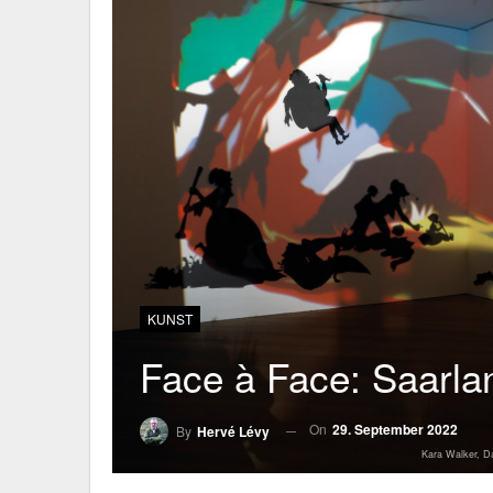
KUNST
Face à Face: Saar
On
29. September 2022
By
Hervé Lévy
Kara Walker, D