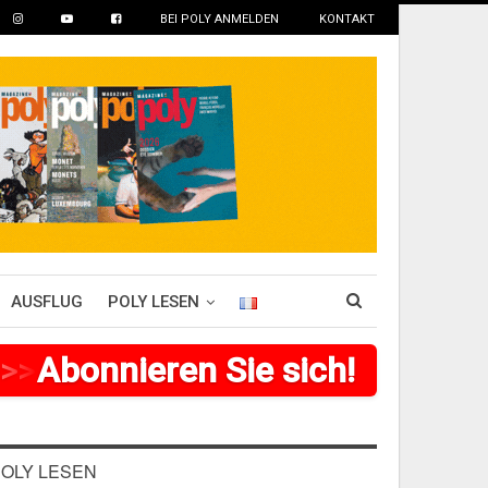
BEI POLY ANMELDEN
KONTAKT
AUSFLUG
POLY LESEN
>
>
>
Abonnieren Sie sich!
>
>
>
>
>
>
OLY LESEN