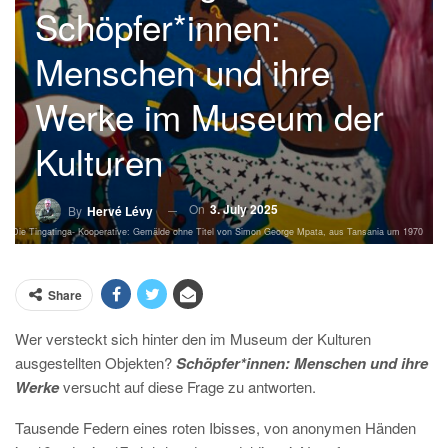
Schöpfer*innen:
Menschen und ihre
Werke im Museum der
Kulturen
On
3. July 2025
By
Hervé Lévy
70. / Die Tingatinga- Kooperative: Gemälde ohne Titel von Simon George Mpata, aus Tansania um 1970
Share
Wer versteckt sich hinter den im Museum der Kulturen
ausgestellten Objekten?
Schöpfer*innen: Menschen und ihre
Werke
versucht auf diese Frage zu antworten.
Tausende Federn eines roten Ibisses, von anonymen Händen