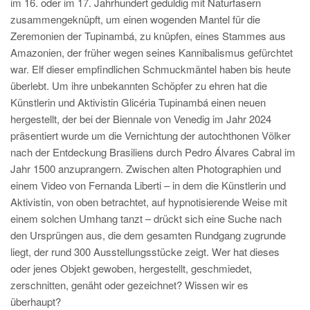
im 16. oder im 17. Jahrhundert geduldig mit Naturfasern
zusammengeknüpft, um einen wogenden Mantel für die
Zeremonien der Tupinambá, zu knüpfen, eines Stammes aus
Amazonien, der früher wegen seines Kannibalismus gefürchtet
war. Elf dieser empfindlichen Schmuckmäntel haben bis heute
überlebt. Um ihre unbekannten Schöpfer zu ehren hat die
Künstlerin und Aktivistin Glicéria Tupinambá einen neuen
hergestellt, der bei der Biennale von Venedig im Jahr 2024
präsentiert wurde um die Vernichtung der autochthonen Völker
nach der Entdeckung Brasiliens durch Pedro Álvares Cabral im
Jahr 1500 anzuprangern. Zwischen alten Photographien und
einem Video von Fernanda Liberti – in dem die Künstlerin und
Aktivistin, von oben betrachtet, auf hypnotisierende Weise mit
einem solchen Umhang tanzt – drückt sich eine Suche nach
den Ursprüngen aus, die dem gesamten Rundgang zugrunde
liegt, der rund 300 Ausstellungsstücke zeigt. Wer hat dieses
oder jenes Objekt gewoben, hergestellt, geschmiedet,
zerschnitten, genäht oder gezeichnet? Wissen wir es
überhaupt?