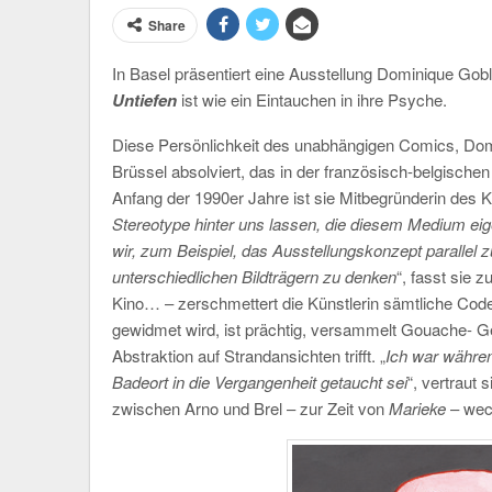
Share
In Basel präsentiert eine Ausstellung Dominique Goble
Untiefen
ist wie ein Eintauchen in ihre Psyche.
Diese Persönlichkeit des unabhängigen Comics, Domini
Brüssel absolviert, das in der französisch-belgisc
Anfang der 1990er Jahre ist sie Mitbegründerin des Ko
Stereotype hinter uns lassen, die diesem Medium ei
wir, zum Beispiel, das Ausstellungskonzept parallel 
unterschiedlichen Bildträgern zu denken
“, fasst sie 
Kino… – zerschmettert die Künstlerin sämtliche Co
gewidmet wird, ist prächtig, versammelt Gouache- Gem
Abstraktion auf Strandansichten trifft. „
Ich war währen
Badeort in die Vergangenheit getaucht sei
“, vertraut
zwischen Arno und Brel – zur Zeit von
Marieke
– wech