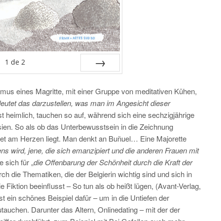
1
de
2
SUIV.
ismus eines Magritte, mit einer Gruppe von meditativen Kühen,
eutet das darzustellen, was man im Angesicht dieser
t heimlich, tauchen so auf, während sich eine sechzigjährige
asien. So als ob das Unterbewusstsein in die Zeichnung
et am Herzen liegt. Man denkt an Buñuel… Eine Majorette
ens wird, jene, die sich emanzipiert und die anderen Frauen mit
 sich für „
die Offenbarung der Schönheit durch die Kraft der
rch die Thematiken, die der Belgierin wichtig sind und sich in
Fiktion beeinflusst – So tun als ob heißt lügen, (Avant-Verlag,
 ein schönes Beispiel dafür – um in die Untiefen der
uchen. Darunter das Altern, Onlinedating – mit der der