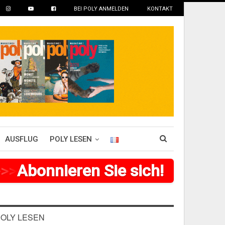
BEI POLY ANMELDEN
KONTAKT
AUSFLUG
POLY LESEN
>
>
>
Abonnieren Sie sich!
>
>
>
>
>
>
OLY LESEN