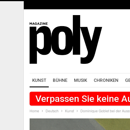
KUNST
BÜHNE
MUSIK
CHRONIKEN
G
Verpassen Sie keine 
Home
Deutsch
Kunst
Dominique Goblet bei der Ausst