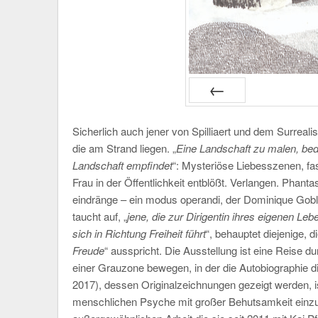
PRÉC
Sicherlich auch jener von Spilliaert und dem Surreal
die am Strand liegen. „
Eine Landschaft zu malen, bed
Landschaft empfindet
“: Mysteriöse Liebesszenen, fas
Frau in der Öffentlichkeit entblößt. Verlangen. Phant
eindränge – ein modus operandi, der Dominique Gobl
taucht auf, „
jene, die zur Dirigentin ihres eigenen Leb
sich in Richtung Freiheit führt
“, behauptet diejenige, die
Freude
“ ausspricht. Die Ausstellung ist eine Reise du
einer Grauzone bewegen, in der die Autobiographie die 
2017), dessen Originalzeichnungen gezeigt werden, ist
menschlichen Psyche mit großer Behutsamkeit einzuta