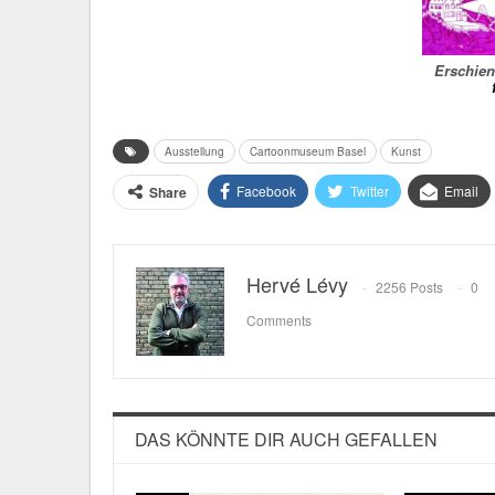
Erschien
Ausstellung
Cartoonmuseum Basel
Kunst
Facebook
Twitter
Email
Share
Hervé Lévy
2256 Posts
0
Comments
DAS KÖNNTE DIR AUCH GEFALLEN