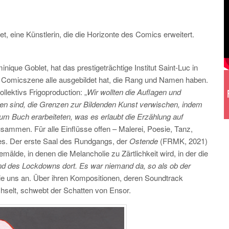
t, eine Künstlerin, die die Horizonte des Comics erweitert.
que Goblet, hat das prestigeträchtige Institut Saint-Luc in
hen Comicszene alle ausgebildet hat, die Rang und Namen haben.
llektivs Frigoproduction: „
Wir wollten die Auflagen und
gen sind, die Grenzen zur Bildenden Kunst verwischen, indem
zum Buch erarbeiteten, was es erlaubt die Erzählung auf
zusammen. Für alle Einflüsse offen – Malerei, Poesie, Tanz,
des. Der erste Saal des Rundgangs, der
Ostende
(FRMK, 2021)
älde, in denen die Melancholie zu Zärtlichkeit wird, in der die
d des Lockdowns dort. Es war niemand da, so als ob der
 sie uns an. Über ihren Kompositionen, deren Soundtrack
selt, schwebt der Schatten von Ensor.