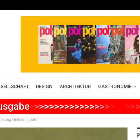
ESELLSCHAFT
DESIGN
ARCHITEKTUR
GASTRONOMIE
Ausgabe
>
>
>
>
>
>
>
>
>
>
>
>
>
>
>
>
>
>
>
>
>
ellung Untiefen geehrt
P