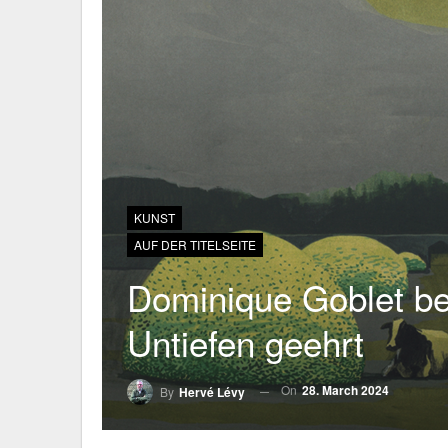
KUNST
AUF DER TITELSEITE
Dominique Goblet be
Untiefen geehrt
On
28. March 2024
By
Hervé Lévy