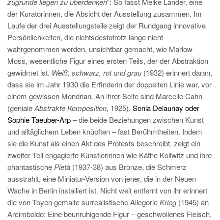
zugrunde liegen zu überdenken
“: So fasst Meike Lander, eine
der Kuratorinnen, die Absicht der Ausstellung zusammen. Im
Laufe der drei Ausstellungsteile zeigt der Rundgang innovative
Persönlichkeiten, die nichtsdestotrotz lange nicht
wahrgenommen werden, unsichtbar gemacht, wie Marlow
Moss, wesentliche Figur eines ersten Teils, der der Abstraktion
gewidmet ist.
Weiß, schwarz, rot und grau
(1932) erinnert daran,
dass sie im Jahr 1930 die Erfinderin der doppelten Linie war, vor
einem gewissen Mondrian. An ihrer Seite sind Marcelle Cahn
(geniale
Abstrakte Komposition
, 1925),
Sonia Delaunay oder
Sophie Taeuber-Arp
– die beide Beziehungen zwischen Kunst
und alltäglichem Leben knüpften – fast Berühmtheiten. Indem
sie die Kunst als einen Akt des Protests beschreibt, zeigt ein
zweiter Teil engagierte Künstlerinnen wie Käthe Kollwitz und ihre
phantastische
Pietà
(1937-38) aus Bronze, die Schmerz
ausstrahlt, eine Miniatur-Version von jener, die in der Neuen
Wache in Berlin installiert ist. Nicht weit entfernt von ihr erinnert
die von Toyen gemalte surrealistische Allegorie
Krieg
(1945) an
Arcimboldo: Eine beunruhigende Figur – geschwollenes Fleisch,