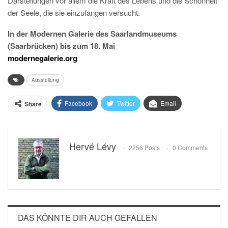
Darstellungen vor allem die Kraft des Lebens und die Schönheit
der Seele, die sie einzufangen versucht.
In der Modernen Galerie des Saarlandmuseums
(Saarbrücken) bis zum 18. Mai
modernegalerie.org
Ausstellung
Facebook
Twitter
Email
Share
Hervé Lévy
2256 Posts
0 Comments
DAS KÖNNTE DIR AUCH GEFALLEN