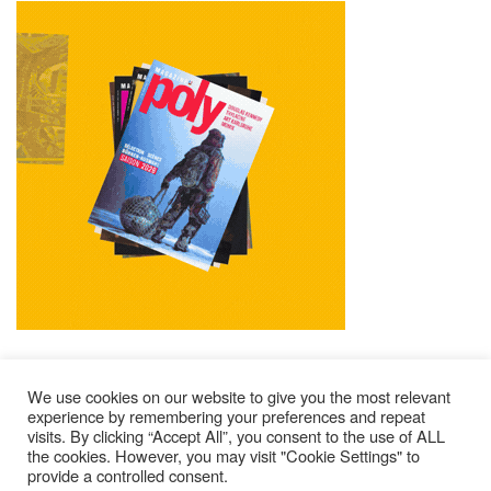
We use cookies on our website to give you the most relevant
experience by remembering your preferences and repeat
visits. By clicking “Accept All”, you consent to the use of ALL
Impressum
Kontakt
Alle Ausgaben Lesen
the cookies. However, you may visit "Cookie Settings" to
POLY Abonnieren
Wer Sind Wir ?
provide a controlled consent.