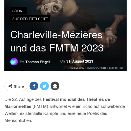
BÜHNE
AUF DER TITELSEITE
Charleville-Mézières
und das FMTM 2023
On
31. August 2023
By
Thomas Flagel
FMTM 2023 : AVATARA Photo : Steven Tips
Share
Die 22. Auflage des
Festival mondial des Théâtres de
Marionnettes
(FMTM) antwortet wie ein Echo auf schwebende
Welten, existentielle Kämpfe und eine neue Poetik des
Menschlichen.