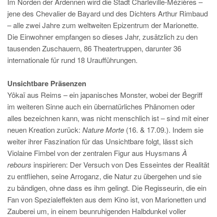
Im Norden der Ardennen wird die Stadt Charleville-Mézières –
jene des Chevalier de Bayard und des Dichters Arthur Rimbaud
– alle zwei Jahre zum weltweiten Epizentrum der Marionette.
Die Einwohner empfangen so dieses Jahr, zusätzlich zu den
tausenden Zuschauern, 86 Theatertruppen, darunter 36
internationale für rund 18 Uraufführungen.
Unsichtbare Präsenzen
Yôkaï aus Reims – ein japanisches Monster, wobei der Begriff
im weiteren Sinne auch ein übernatürliches Phänomen oder
alles bezeichnen kann, was nicht menschlich ist – sind mit einer
neuen Kreation zurück:
Nature Morte
(16. & 17.09.). Indem sie
weiter ihrer Faszination für das Unsichtbare folgt, lässt sich
Violaine Fimbel von der zentralen Figur aus Huysmans
À
rebours
inspirieren: Der Versuch von Des Esseintes der Realität
zu entfliehen, seine Arroganz, die Natur zu übergehen und sie
zu bändigen, ohne dass es ihm gelingt. Die Regisseurin, die ein
Fan von Spezialeffekten aus dem Kino ist, von Marionetten und
Zauberei um, in einem beunruhigenden Halbdunkel voller