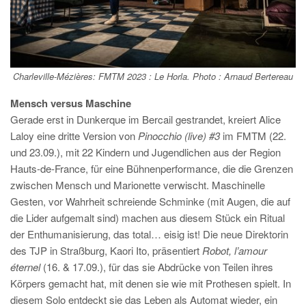
Charleville-Mézières: FMTM 2023 :
Le Horla
. Photo : Arnaud Bertereau
Mensch versus Maschine
Gerade erst in Dunkerque im Bercail gestrandet, kreiert Alice
Laloy eine dritte Version von
Pinocchio (live) #3
im FMTM (22.
und 23.09.), mit 22 Kindern und Jugendlichen aus der Region
Hauts-de-France, für eine Bühnenperformance, die die Grenzen
zwischen Mensch und Marionette verwischt. Maschinelle
Gesten, vor Wahrheit schreiende Schminke (mit Augen, die auf
die Lider aufgemalt sind) machen aus diesem Stück ein Ritual
der Enthumanisierung, das total… eisig ist! Die neue Direktorin
des TJP in Straßburg, Kaori Ito, präsentiert
Robot, l’amour
éternel
(16. & 17.09.), für das sie Abdrücke von Teilen ihres
Körpers gemacht hat, mit denen sie wie mit Prothesen spielt. In
diesem Solo entdeckt sie das Leben als Automat wieder, ein