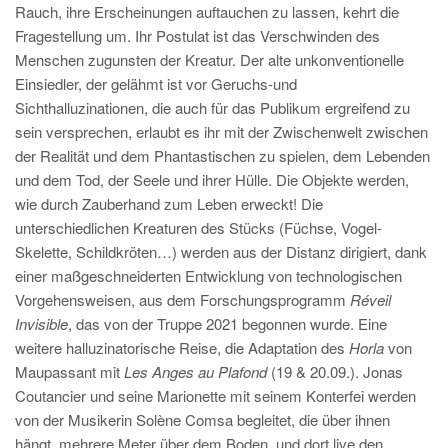
Rauch, ihre Erscheinungen auftauchen zu lassen, kehrt die
Fragestellung um. Ihr Postulat ist das Verschwinden des
Menschen zugunsten der Kreatur. Der alte unkonventionelle
Einsiedler, der gelähmt ist vor Geruchs-und
Sichthalluzinationen, die auch für das Publikum ergreifend zu
sein versprechen, erlaubt es ihr mit der Zwischenwelt zwischen
der Realität und dem Phantastischen zu spielen, dem Lebenden
und dem Tod, der Seele und ihrer Hülle. Die Objekte werden,
wie durch Zauberhand zum Leben erweckt! Die
unterschiedlichen Kreaturen des Stücks (Füchse, Vogel-
Skelette, Schildkröten…) werden aus der Distanz dirigiert, dank
einer maßgeschneiderten Entwicklung von technologischen
Vorgehensweisen, aus dem Forschungsprogramm
Réveil
Invisible
, das von der Truppe 2021 begonnen wurde. Eine
weitere halluzinatorische Reise, die Adaptation des
Horla
von
Maupassant mit
Les Anges au Plafond
(19 & 20.09.). Jonas
Coutancier und seine Marionette mit seinem Konterfei werden
von der Musikerin Solène Comsa begleitet, die über ihnen
hängt, mehrere Meter über dem Boden, und dort live den