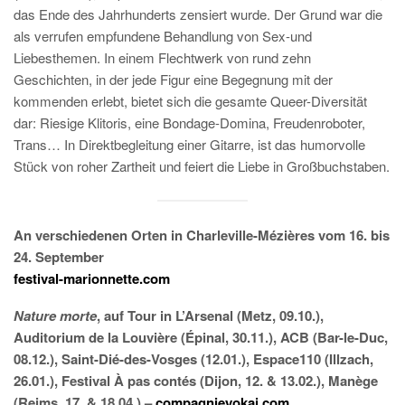
das Ende des Jahrhunderts zensiert wurde. Der Grund war die
als verrufen empfundene Behandlung von Sex-und
Liebesthemen. In einem Flechtwerk von rund zehn
Geschichten, in der jede Figur eine Begegnung mit der
kommenden erlebt, bietet sich die gesamte Queer-Diversität
dar: Riesige Klitoris, eine Bondage-Domina, Freudenroboter,
Trans… In Direktbegleitung einer Gitarre, ist das humorvolle
Stück von roher Zartheit und feiert die Liebe in Großbuchstaben.
An verschiedenen Orten in Charleville-Mézières vom 16. bis
24. September
festival-marionnette.com
Nature morte
, auf Tour in L’Arsenal (Metz, 09.10.),
Auditorium de la Louvière (Épinal, 30.11.), ACB (Bar-le-Duc,
08.12.), Saint-Dié-des-Vosges (12.01.), Espace110 (Illzach,
26.01.), Festival À pas contés (Dijon, 12. & 13.02.), Manège
(Reims, 17. & 18.04.) –
compagnieyokai.com