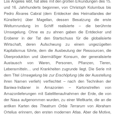
Los Angeles lebt, hat alles mit den großen Erkundungen des 15.
und 16. Jahrhunderts begonnen, von Christoph Kolumbus bis
Pedro Álvares Cabral (dem Entdecker des Heimatlandes der
Künstlerin) über Magellan, dessen Besatzung die erste
Weltumrundung im Schiff realisierte – die berühmte
Umsegelung. Ohne es zu ahnen gaben die Entdecker und
Eroberer in der Tat den Startschuss für die globalisierte
Wirtschaft, deren Aufschwung zu einem ungezügelten
Kapitalismus führte, dem die Ausbeutung der Ressourcen, die
Überproduktion und übermäßiger Konsum, der generalisierte
Austausch von Waren, Personen, Pflanzen, Tieren,
Lebensmitteln… und Krankheiten zugrunde liegt. Die Serie mit
dem Titel
Umsegelung bis zur Erschöpfung
(die der Ausstellung
ihren Namen verlieh) verflechtet – nach den Techniken der
Baniwa-Indianer in Amazonien – Kartonstreifen von
Amazonlieferungen mit Satelittenaufnahmen der Erde, die von
der Nasa aufgenommen wurden, zu einer Weltkarte, die an die
antiken Karten des
Theatrum Orbis Terrarum
von Abraham
Ortelius erinnern, den ersten modernen Atlas. Aber die Motive,