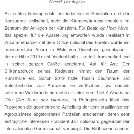
Council, Los Angeles
Als echtes Nebenprodukt der industriellen Revolution und der
Konsumge- sellschaft, steht die Klimaerwärmung ebenfalls im
Zentrum der Anliegen der Künstlerin. Für
Death by Heat Wave
,
das speziell für die Ausstellung entworfen wurde (realisiert in
Zusammenarbeit mit dem Office national des Forêts) wurde ein
monumentaler Ahorn im Wald von Didenheim geschlagen –
der die Hitze 2019 nicht überlebt hatte – zerteilt, transportiert und
in seiner ganzen Größe abgeformt, Ast für Ast: Der
Silikonabdruck seines Kadavers nimmt den Raum der
Kunsthalle ein. Schon 2019 hatte Tossin Baumrinde und
Satellitenbilder von Amazoni- en verflochten, wo damals
schlimme Waldbrände herrschten. Unter dem Titel
A Queda do
Céu
(
Der Sturz des Himmels
, in Portugiesisch) lässt das
Triptychon die geometrische Aufteilung der vom brasilianischen
Agrobusiness abgeforsteten Parzellen erscheinen, deren sehr
einträgliche Interessen Präsident Jair Bolsonaro gegenüber der
internationalen Gemeinschaft verteidigt. Die Bildhauerin erinnert