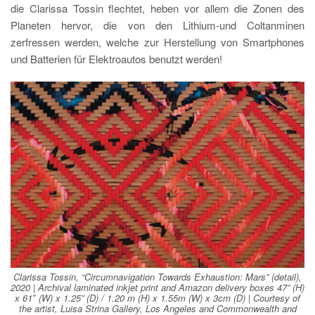
die Clarissa Tossin flechtet, heben vor allem die Zonen des
Planeten hervor, die von den Lithium-und Coltanminen
zerfressen werden, welche zur Herstellung von Smartphones
und Batterien für Elektroautos benutzt werden!
Clarissa Tossin, “Circumnavigation Towards Exhaustion: Mars” (detail),
2020 | Archival laminated inkjet print and Amazon delivery boxes 47” (H)
x 61″ (W) x 1.25” (D) / 1.20 m (H) x 1.55m (W) x 3cm (D) | Courtesy of
the artist, Luisa Strina Gallery, Los Angeles and Commonwealth and