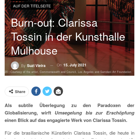
AUF DER TITELSEITE
Burn-out: Clarissa
Tossin in der Kunsthalle
Mulhouse
On
15. July 2021
By
Suzi Vieira
AS 2020 | Courtesy of the artist, Commonwealth and Council, Los Angeles and Samdani Art Foundation
Share
Als subtile Überlegung zu den Paradoxen der
Globalisierung, wirft
Umsegelung bis zur Erschöpfung
einen Blick auf das engagierte Werk von Clarissa Tossin.
Für die brasilianische Künstlerin Clarissa Tossin, die heute in