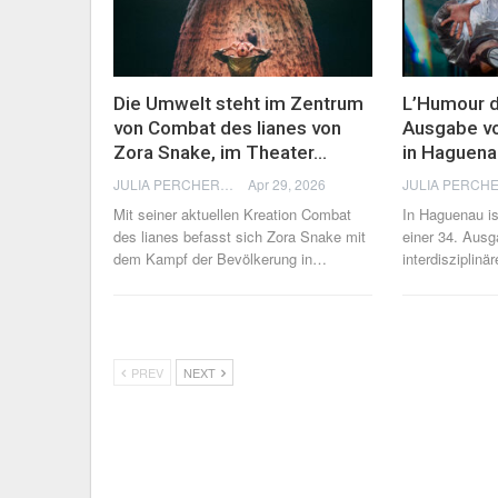
Die Umwelt steht im Zentrum
L’Humour d
von Combat des lianes von
Ausgabe vo
Zora Snake, im Theater…
in Haguen
JULIA PERCHERON
Apr 29, 2026
Mit seiner aktuellen Kreation Combat
In Haguenau i
des lianes befasst sich Zora Snake mit
einer 34. Ausg
dem Kampf der Bevölkerung in
…
interdisziplinä
PREV
NEXT