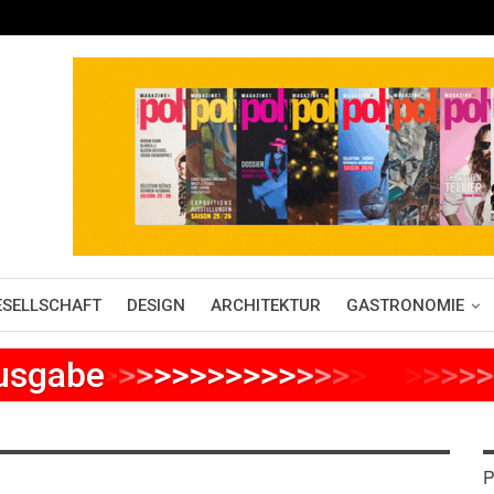
ESELLSCHAFT
DESIGN
ARCHITEKTUR
GASTRONOMIE
Ausgabe
>
>
>
>
>
>
>
>
>
>
>
>
>
>
>
>
>
>
>
>
>
P