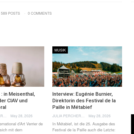
589 POSTS
0 COMMENTS
MUSIK
: in Meisenthal,
Interview: Eugénie Burnier,
der CIAV und
Direktorin des Festival de la
ral
Paille in Métabief
JULIA PERCHERON
May 28, 2026
JULIA PERCHERON
May 28, 2026
rnational d’Art Verrier de
In Métabief, ist die 25. Ausgabe des
 sich mit dem
Festival de la Paille auch die Letzte: