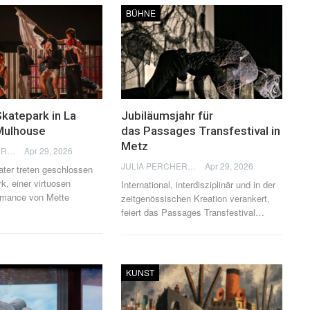
BÜHNE
katepark in La
Jubiläumsjahr für
 Mulhouse
das Passages Transfestival in
Metz
JULIA PERCHERON
Apr 29, 2026
JULIA PERCHERON
Apr 29, 2026
ter treten geschlossen
k, einer virtuosen
International, interdisziplinär und in der
rmance von Mette
zeitgenössischen Kreation verankert,
feiert das Passages Transfestival
…
KUNST