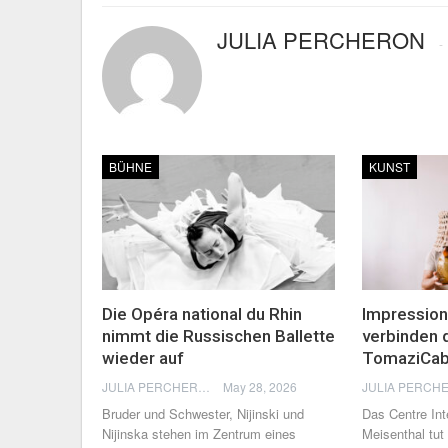
JULIA PERCHERON
BÜHNE
KUNST
Die Opéra national du Rhin
Impression 
nimmt die Russischen Ballette
verbinden 
wieder auf
TomaziCab
JULIA PERCHERON
May 28, 2026
Bruder und Schwester, Nijinski und
Das Centre Inte
Nijinska stehen im Zentrum eines
Meisenthal tut