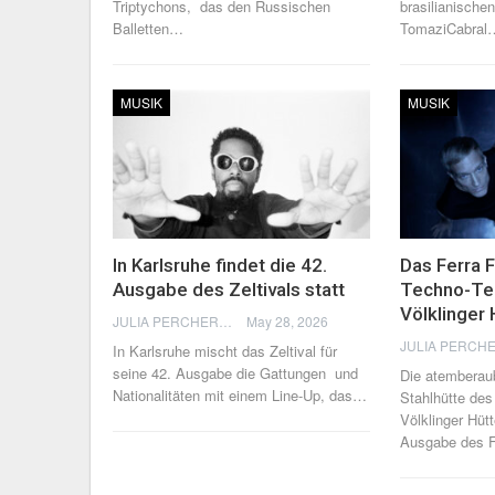
Triptychons, das den Russischen
brasilianische
Balletten
…
TomaziCabral
MUSIK
MUSIK
In Karlsruhe findet die 42.
Das Ferra F
Ausgabe des Zeltivals statt
Techno-Ter
Völklinger 
JULIA PERCHERON
May 28, 2026
In Karlsruhe mischt das Zeltival für
seine 42. Ausgabe die Gattungen und
Die atemberau
Nationalitäten mit einem Line-Up, das
…
Stahlhütte des
Völklinger Hüt
Ausgabe des F