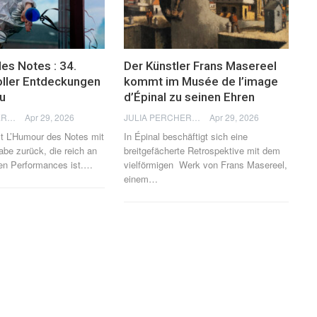
es Notes : 34.
Der Künstler Frans Masereel
ller Entdeckungen
kommt im Musée de l’image
au
d’Épinal zu seinen Ehren
JULIA PERCHERON
Apr 29, 2026
JULIA PERCHERON
Apr 29, 2026
st L’Humour des Notes mit
In Épinal beschäftigt sich eine
abe zurück, die reich an
breitgefächerte Retrospektive mit dem
ren Performances ist.
…
vielförmigen Werk von Frans Masereel,
einem
…