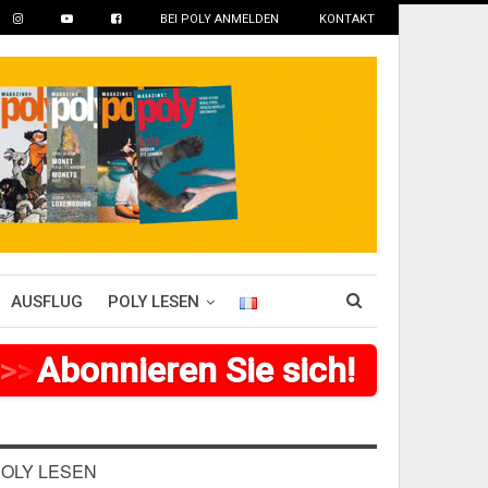
BEI POLY ANMELDEN
KONTAKT
AUSFLUG
POLY LESEN
>
Abonnieren Sie sich!
>
>
>
>
>
>
>
>
OLY LESEN