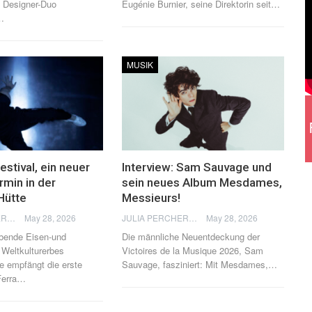
n Designer-Duo
Eugénie Burnier, seine Direktorin seit
…
…
MUSIK
estival, ein neuer
Interview: Sam Sauvage und
min in der
sein neues Album Mesdames,
Hütte
Messieurs!
JULIA PERCHERON
May 28, 2026
JULIA PERCHERON
May 28, 2026
bende Eisen-und
Die männliche Neuentdeckung der
 Weltkulturerbes
Victoires de la Musique 2026, Sam
te empfängt die erste
Sauvage, fasziniert: Mit Mesdames,
…
erra
…