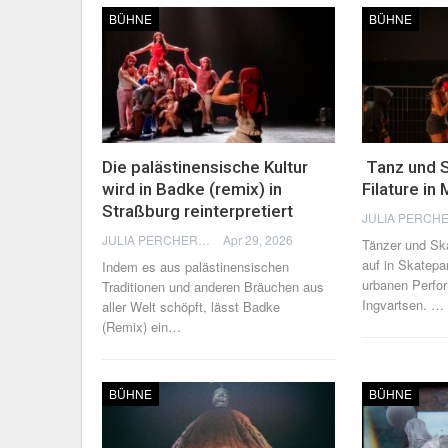
BÜHNE
BÜHNE
Die palästinensische Kultur
Tanz und S
wird in Badke (remix) in
Filature in
Straßburg reinterpretiert
JULIA PERCHERON
Apr 29, 2026
Tänzer und Ska
auf in Skatepar
Indem es aus palästinensischen
urbanen Perfo
Traditionen und anderen Bräuchen aus
Ingvartsen.
…
aller Welt schöpft, lässt Badke
(Remix) ein
…
BÜHNE
BÜHNE