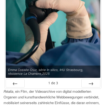
Emma Cossée Cruz, série In silico, IHU Strasbourg,
résidence La Chambre,2025
1
de
3
Réalia
, ein Film, der Videoarchive von digital modellierten
PRÉC
SUIV.
Organen und kunsthandwerkliche Webbewegungen verbindet,
mobilisiert seinerseits zahlreiche Einflüsse, die daran erinnern,