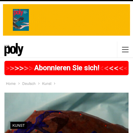
>
>
>
>
>
>
>
>
>
>
>
>
>
>
>
>
>
<
<
<
<
<
<
<
Abonnieren Sie sich!
Home
Deutsch
Kunst
KUNST