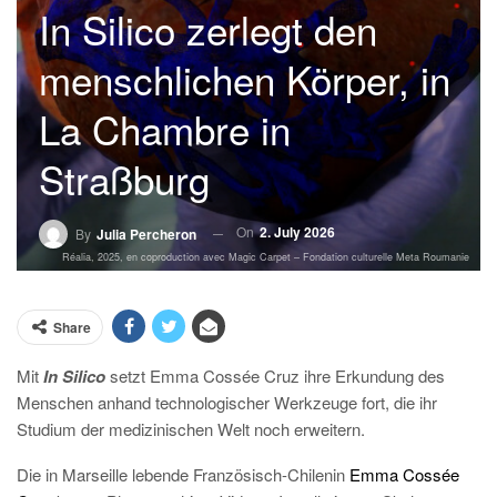
In Silico zerlegt den
menschlichen Körper, in
La Chambre in
Straßburg
On
2. July 2026
By
Julia Percheron
Réalia, 2025, en coproduction avec Magic Carpet – Fondation culturelle Meta Roumanie
Share
Mit
In Silico
setzt Emma Cossée Cruz ihre Erkundung des
Menschen anhand technologischer Werkzeuge fort, die ihr
Studium der medizinischen Welt noch erweitern.
D
ie in Marseille lebende Französisch-Chilenin
Emma Cossée