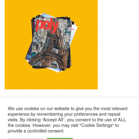
We use cookies on our website to give you the most relevant
experience by remembering your preferences and repeat
visits. By clicking “Accept All”, you consent to the use of ALL
Impressum
Kontakt
Alle Ausgaben Lesen
the cookies. However, you may visit "Cookie Settings" to
provide a controlled consent.
POLY Abonnieren
Wer Sind Wir ?