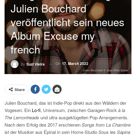
Julien Bouchard
veröffentlicht sein neues
Album Excuse my
french
On
17. March 2022
By
Suzi Vieira
Julien Bouchard © Jean Elliot Senior
Share
Julien Bouchard, das ist Indie-Pop direkt aus den Wäldern der
Vogesen. Ein
Lo-fi
, Universum, zwischen Garagen-Rock
à la
The Lemonheads
und ultra ausgeklügelten Pop-Arrangements.
Nach dem Erfolg des 2017 erschienen
Songs from La Chambre
ist der Musiker aus Épinal in sein Home-Studio
Sous les Sapins