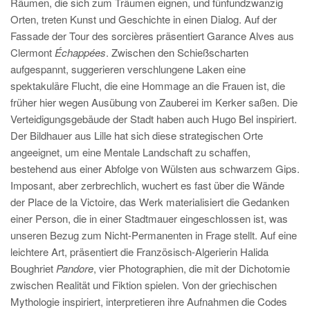
Räumen, die sich zum Träumen eignen, und fünfundzwanzig
Orten, treten Kunst und Geschichte in einen Dialog. Auf der
Fassade der Tour des sorcières präsentiert Garance Alves aus
Clermont
Échappées
. Zwischen den Schießscharten
aufgespannt, suggerieren verschlungene Laken eine
spektakuläre Flucht, die eine Hommage an die Frauen ist, die
früher hier wegen Ausübung von Zauberei im Kerker saßen. Die
Verteidigungsgebäude der Stadt haben auch Hugo Bel inspiriert.
Der Bildhauer aus Lille hat sich diese strategischen Orte
angeeignet, um eine Mentale Landschaft zu schaffen,
bestehend aus einer Abfolge von Wülsten aus schwarzem Gips.
Imposant, aber zerbrechlich, wuchert es fast über die Wände
der Place de la Victoire, das Werk materialisiert die Gedanken
einer Person, die in einer Stadtmauer eingeschlossen ist, was
unseren Bezug zum Nicht-Permanenten in Frage stellt. Auf eine
leichtere Art, präsentiert die Französisch-Algerierin Halida
Boughriet
Pandore
, vier Photographien, die mit der Dichotomie
zwischen Realität und Fiktion spielen. Von der griechischen
Mythologie inspiriert, interpretieren ihre Aufnahmen die Codes