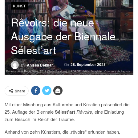
KUNST
Rêvoirs: die neue
Ausgabe der Biennale
Sélest’art
On
28. September 2023
By
Anissa Bekkar
, Les Enfants de la République, 2014 (Série Pandore) © ADAGP Halida Boughriet, Courtesy de l’artiste
Share
Mit einer Mischung aus Kulturerbe und Kreation präsentiert die
25. Auflage der Biennale
Sélest’art
Rêvoirs
, eine Einladung
zum Besuch im Reich der Träume.
Anhand von zehn Künstlern, die „rêvoirs“ erfunden haben,