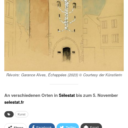
Révoirs: Garance Alves,
Échappées
(2023) © Courtesy der Künstlerin
An verschiedenen Orten in
Sélestat
bis zum 5. November
selestat.fr
Kunst
Facebook
Twitter
Email
Share