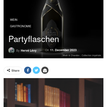
WEIN
GASTRONOMIE
Partyflaschen
On
11. December 2023
By
Hervé Lévy
Moët & Chandon : Collection impériale
Share