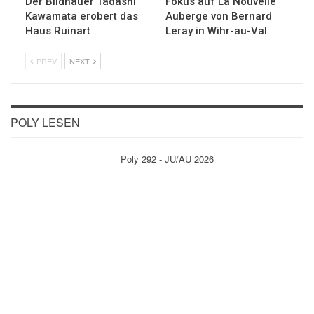
Der Bildhauer Tadashi
Fokus auf La Nouvelle
Kawamata erobert das
Auberge von Bernard
Haus Ruinart
Leray in Wihr-au-Val
PREV
NEXT
POLY LESEN
Poly 292 - JU/AU 2026