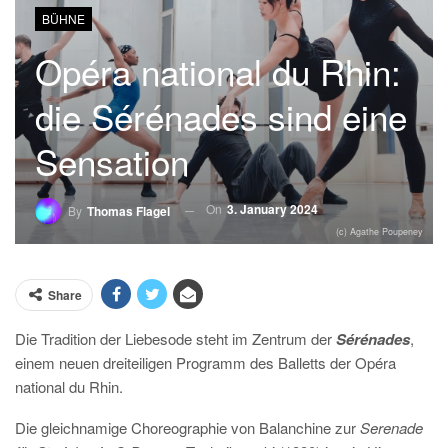
BÜHNE
Opéra national du Rhin:
die Sérénades sind eine
Sensation
On
3. January 2024
By
Thomas Flagel
(c) Agathe Poupeney
Share
Die Tradition der Liebesode steht im Zentrum der
Sérénades
,
einem neuen dreiteiligen Programm des Balletts der Opéra
national du Rhin.
Die gleichnamige Choreographie von Balanchine zur
Serenade