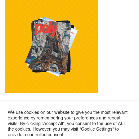
We use cookies on our website to give you the most relevant
experience by remembering your preferences and repeat
visits. By clicking “Accept All”, you consent to the use of ALL
Impressum
Kontakt
Alle Ausgaben Lesen
the cookies. However, you may visit "Cookie Settings" to
provide a controlled consent.
POLY Abonnieren
Wer Sind Wir ?