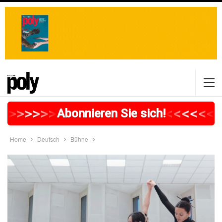
>
>
>
>
>
>
>
>
>
>
>
>
>
>
>
>
>
<
<
<
<
<
<
<
Abonnieren Sie sich!
Home
Deutsch
Bühne