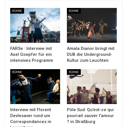
BÜHNE
BÜHNE
FARSe : Interview mit
Amala Dianor bringt mit
Axel Goepfer für ein
DUB die Underground-
intensives Programm
Kultur zum Leuchten
BÜHNE
BÜHNE
Interview mit Florent
Pôle Sud: Qu’est-ce qui
Devlesaver rund um
pourrait sauver l’amour
Correspondances in
? in Straßburg