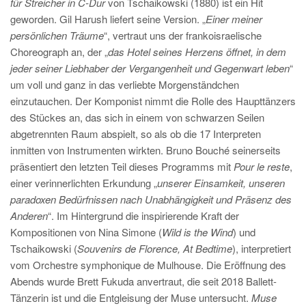
für Streicher in C-Dur
von Tschaikowski (1880) ist ein Hit
geworden. Gil Harush liefert seine Version. „
Einer meiner
persönlichen Träume
“, vertraut uns der frankoisraelische
Choreograph an, der „
das Hotel seines Herzens öffnet, in dem
jeder seiner Liebhaber der Vergangenheit und Gegenwart leben
“
um voll und ganz in das verliebte Morgenständchen
einzutauchen. Der Komponist nimmt die Rolle des Haupttänzers
des Stückes an, das sich in einem von schwarzen Seilen
abgetrennten Raum abspielt, so als ob die 17 Interpreten
inmitten von Instrumenten wirkten. Bruno Bouché seinerseits
präsentiert den letzten Teil dieses Programms mit
Pour le reste
,
einer verinnerlichten Erkundung „
unserer Einsamkeit, unseren
paradoxen Bedürfnissen nach Unabhängigkeit und Präsenz des
Anderen
“. Im Hintergrund die inspirierende Kraft der
Kompositionen von Nina Simone (
Wild is the Wind
) und
Tschaikowski (
Souvenirs de Florence, At Bedtime
), interpretiert
vom Orchestre symphonique de Mulhouse. Die Eröffnung des
Abends wurde Brett Fukuda anvertraut, die seit 2018 Ballett-
Tänzerin ist und die Entgleisung der Muse untersucht.
Muse