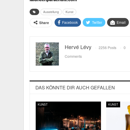
Ausstellung
Kunst
Facebook
Twitter
Email
Share
Hervé Lévy
2256 Posts
0
Comments
DAS KÖNNTE DIR AUCH GEFALLEN
KUNST
KUNST