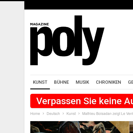
KUNST
BÜHNE
MUSIK
CHRONIKEN
G
Verpassen Sie keine 
Home
Deutsch
Kunst
Mathieu Boisadan zeigt Le Ven