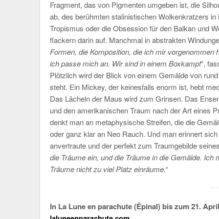
Fragment, das von Pigmenten umgeben ist, die Silho
ab, des berühmten stalinistischen Wolkenkratzers in
Tropismus oder die Obsession für den Balkan und W
flackern darin auf. Manchmal in abstrakten Windungen,
Formen, die Komposition, die ich mir vorgenommen ha
ich passe mich an. Wir sind in einem Boxkampf
“, fa
Plötzlich wird der Blick von einem Gemälde von rund
steht. Ein Mickey, der keinesfalls enorm ist, hebt m
Das Lächeln der Maus wird zum Grinsen. Das Ensembl
und den amerikanischen Traum nach der Art eines Puz
denkt man an metaphysische Streifen, die die Gemäl
oder ganz klar an Neo Rauch. Und man erinnert sich 
anvertraute und der perfekt zum Traumgebilde seines
die Träume ein, und die Träume in die Gemälde. Ich 
Träume nicht zu viel Platz einräume.
“
In La Lune en parachute (Épinal) bis zum 21. Apri
laluneenparachute.com