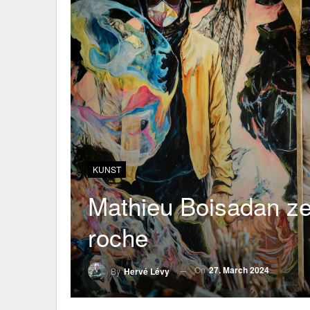
KUNST
Mathieu Boisadan ze
roche
On
27. March 2024
By
Hervé Lévy