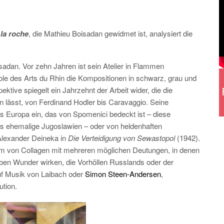
la roche
, die Mathieu Boisadan gewidmet ist, analysiert die
sadan. Vor zehn Jahren ist sein Atelier in Flammen
le des Arts du Rhin die Kompositionen in schwarz, grau und
tive spiegelt ein Jahrzehnt der Arbeit wider, die die
en lässt, von Ferdinand Hodler bis Caravaggio. Seine
es Europa ein, das von Spomenici bedeckt ist – diese
as ehemalige Jugoslawien – oder von heldenhaften
 Alexander Deineka in
Die Verteidigung von Sewastopol
(1942).
m von Collagen mit mehreren möglichen Deutungen, in denen
en Wunder wirken, die Vorhöllen Russlands oder der
uf Musik von Laibach oder
Simon Steen-Andersen
,
ution.