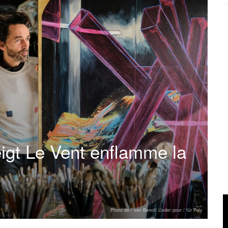
igt Le Vent enflamme la
Photo de / von Benoît Linder pour / für Poly