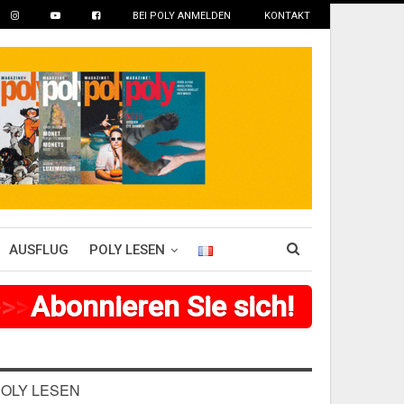
BEI POLY ANMELDEN
KONTAKT
AUSFLUG
POLY LESEN
>
>
>
Abonnieren Sie sich!
>
>
>
>
>
>
OLY LESEN