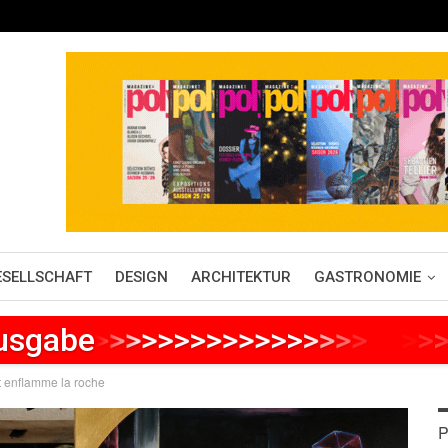
ESELLSCHAFT
DESIGN
ARCHITEKTUR
GASTRONOMIE
Ausgabe
>
>
>
>
>
>
>
>
>
>
>
>
>
>
>
>
>
>
>
>
>
t enflamme la roche
P