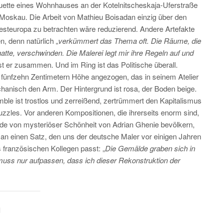
uette eines Wohnhauses an der Kotelnitscheskaja-Uferstraße
 Moskau. Die Arbeit von Mathieu Boisadan einzig über den
esteuropa zu betrachten wäre reduzierend. Andere Artefakte
 denn natürlich „
verkümmert das Thema oft. Die Räume, die
tte, verschwinden. Die Malerei legt mir ihre Regeln auf und
sst er zusammen. Und im Ring ist das Politische überall.
 fünfzehn Zentimetern Höhe angezogen, das in seinem Atelier
echanisch den Arm. Der Hintergrund ist rosa, der Boden beige.
e ist trostlos und zerreißend, zertrümmert den Kapitalismus
zles. Vor anderen Kompositionen, die ihrerseits enorm sind,
de von mysteriöser Schönheit von Adrian Ghenie bevölkern,
an einen Satz, den uns der deutsche Maler vor einigen Jahren
 französischen Kollegen passt: „
Die Gemälde graben sich in
muss nur aufpassen, dass ich dieser Rekonstruktion der
l