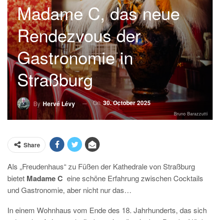
Madame C, das neue
Rendezvous der
Gastronomie in
Straßburg
On
30. October 2025
By
Hervé Lévy
Bruno Barazzutti
Share
Als „Freudenhaus“ zu Füßen der Kathedrale von Straßburg
bietet
Madame C
eine schöne Erfahrung zwischen Cocktails
und Gastronomie, aber nicht nur das…
In einem Wohnhaus vom Ende des 18. Jahrhunderts, das sich