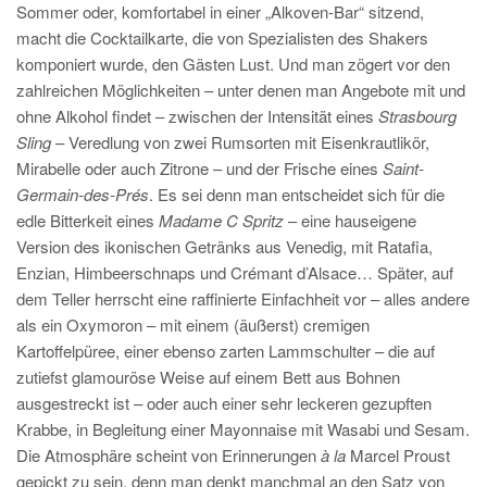
Sommer oder, komfortabel in einer „Alkoven-Bar“ sitzend,
macht die Cocktailkarte, die von Spezialisten des Shakers
komponiert wurde, den Gästen Lust. Und man zögert vor den
zahlreichen Möglichkeiten – unter denen man Angebote mit und
ohne Alkohol findet – zwischen der Intensität eines
Strasbourg
Sling
– Veredlung von zwei Rumsorten mit Eisenkrautlikör,
Mirabelle oder auch Zitrone – und der Frische eines
Saint-
Germain-des-Prés
. Es sei denn man entscheidet sich für die
edle Bitterkeit eines
Madame C Spritz
– eine hauseigene
Version des ikonischen Getränks aus Venedig, mit Ratafia,
Enzian, Himbeerschnaps und Crémant d’Alsace… Später, auf
dem Teller herrscht eine raffinierte Einfachheit vor – alles andere
als ein Oxymoron – mit einem (äußerst) cremigen
Kartoffelpüree, einer ebenso zarten Lammschulter – die auf
zutiefst glamouröse Weise auf einem Bett aus Bohnen
ausgestreckt ist – oder auch einer sehr leckeren gezupften
Krabbe, in Begleitung einer Mayonnaise mit Wasabi und Sesam.
Die Atmosphäre scheint von Erinnerungen
à la
Marcel Proust
gepickt zu sein, denn man denkt manchmal an den Satz von