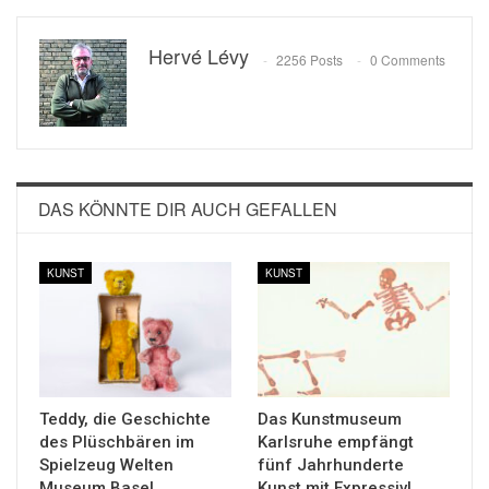
Hervé Lévy
2256 Posts
0 Comments
DAS KÖNNTE DIR AUCH GEFALLEN
KUNST
KUNST
Teddy, die Geschichte
Das Kunstmuseum
des Plüschbären im
Karlsruhe empfängt
Spielzeug Welten
fünf Jahrhunderte
Museum Basel
Kunst mit Expressiv!