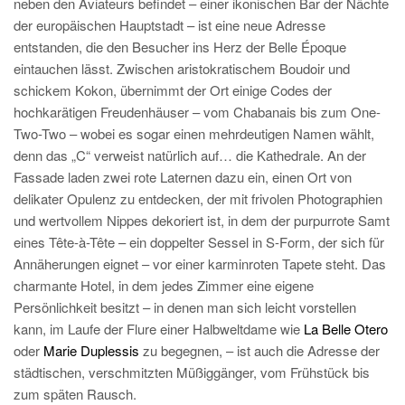
neben den Aviateurs befindet – einer ikonischen Bar der Nächte
der europäischen Hauptstadt – ist eine neue Adresse
entstanden, die den Besucher ins Herz der Belle Époque
eintauchen lässt. Zwischen aristokratischem Boudoir und
schickem Kokon, übernimmt der Ort einige Codes der
hochkarätigen Freudenhäuser – vom Chabanais bis zum One-
Two-Two – wobei es sogar einen mehrdeutigen Namen wählt,
denn das „C“ verweist natürlich auf… die Kathedrale. An der
Fassade laden zwei rote Laternen dazu ein, einen Ort von
delikater Opulenz zu entdecken, der mit frivolen Photographien
und wertvollem Nippes dekoriert ist, in dem der purpurrote Samt
eines Tête-à-Tête – ein doppelter Sessel in S-Form, der sich für
Annäherungen eignet – vor einer karminroten Tapete steht. Das
charmante Hotel, in dem jedes Zimmer eine eigene
Persönlichkeit besitzt – in denen man sich leicht vorstellen
kann, im Laufe der Flure einer Halbweltdame wie
La Belle Otero
oder
Marie Duplessis
zu begegnen, – ist auch die Adresse der
städtischen, verschmitzten Müßiggänger, vom Frühstück bis
zum späten Rausch.