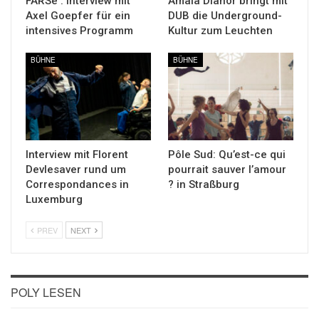
FARSe : Interview mit
Amala Dianor bringt mit
Axel Goepfer für ein
DUB die Underground-
intensives Programm
Kultur zum Leuchten
BÜHNE
BÜHNE
Interview mit Florent
Pôle Sud: Qu’est-ce qui
Devlesaver rund um
pourrait sauver l’amour
Correspondances in
? in Straßburg
Luxemburg
PREV
NEXT
POLY LESEN