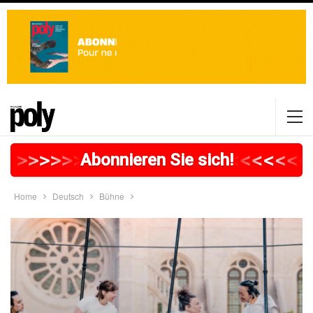
>
>
>
>
>
>
>
>
>
>
>
>
>
>
>
>
>
<
<
<
<
<
<
<
Abonnieren Sie sich!
Home
Deutsch
Bühne