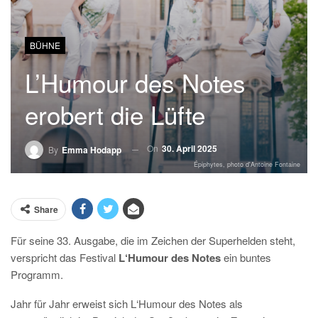
BÜHNE
L’Humour des Notes
erobert die Lüfte
On
30. April 2025
By
Emma Hodapp
Épiphytes, photo d'Antoine Fontaine
Share
Für seine 33. Ausgabe, die im Zeichen der Superhelden steht,
verspricht das Festival
L‘Humour des Notes
ein buntes
Programm.
Jahr für Jahr erweist sich L‘Humour des Notes als