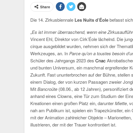
Share
Die 14. Zirkusbiennale
Les Nuits d’Éole
befasst sic
„
Es ist immer überraschend, wenn eine Zirkusaufführ
Vincent Ehl, Direktor von Cirk’Éole lächelnd. Die jung
cirque ausgebildet wurden, nehmen sich der Themati
Werkzeuges, an. In
Parce qu’on a toustes besoin d’u
Schüler des Jahrgangs 2023 des
Cnac
Akrobatischen
und bunten Universum, ein manchmal ergreifender Kon
Zukunft. Fast ununterbrochen auf der Bühne, stellen 
einem Dialog, der von kurzen Passagen zweier Jonglie
Mit
Bancroûte
(08.06., ab 12 Jahren), personifiziert 
anhand eines Clowns, eine Tür zum Studium der Eins
Kreationen einen großen Platz ein, darunter
Miette
, v
nah am Publikum ist, spielen ein Trapezkünstler, ein
mit der Animation zahlreicher Objekte – Marionetten,
illustrieren, der mit der Trauer konfrontiert ist.