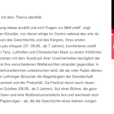
h mit dem Thema Identität.
ung etwas erzählt und sich Fragen zur Welt stellt
“, sagt
en Künstler, von denen einige im Centre national des arts du
ken des Geschlechts und des Körpers, ihres ersten
n peu d’espoir
(07.-09.06., ab 7 Jahren), kombinieren zwölf
 Tanz, Luftreifen und Chinesischen Mast zu einem fröhlichen
trast mit dem Ausdruck ihrer Unsicherheiten bezüglich der
sie ihre verschiedenen Weltansichten einander gegenüber, in
rkünstlerinnen unterbrochen wird, die als roter Faden dienen.
der Lothringer Brounïak die Abgehängten der Gesellschaft
amkeit und der Prekarität. Da Festival räumt auch neuen
on Griottes (08.06., ab 3 Jahren). Auf einer Bühne, die ganz
 Clown und eine Multiinstrumentalistin live und wechseln sich
 Papiervögel – ab, die die Geschichte eines kleinen Jungen