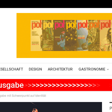
ESELLSCHAFT
DESIGN
ARCHITEKTUR
GASTRONOMIE
Ausgabe
>
>
>
>
>
>
>
>
>
>
>
>
>
>
>
>
>
>
>
>
>
gabe mit Schwerpunkt auf Identität
P