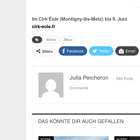
Im Cirk’Éole (Montigny-lès-Metz) bis 9. Juni
cirk-eole.fr
Bühne
Zirkus
Facebook
Twitter
Email
Share
Julia Percheron
589 Posts
Comments
DAS KÖNNTE DIR AUCH GEFALLEN
BÜHNE
BÜHNE