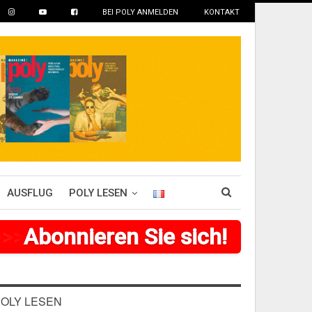
BEI POLY ANMELDEN
KONTAKT
AUSFLUG
POLY LESEN
>
>
>
Abonnieren Sie sich!
>
>
>
>
>
>
OLY LESEN