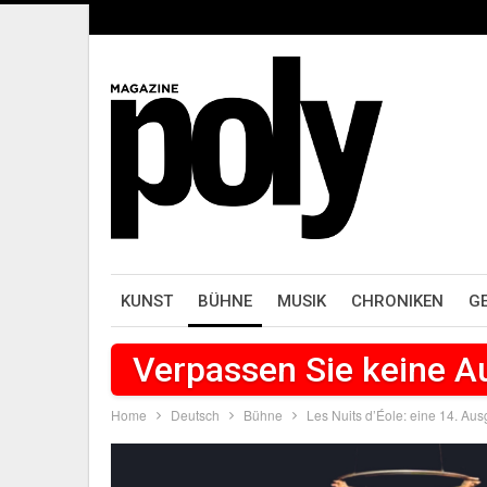
KUNST
BÜHNE
MUSIK
CHRONIKEN
G
Verpassen Sie keine 
Home
Deutsch
Bühne
Les Nuits d’Éole: eine 14. Aus