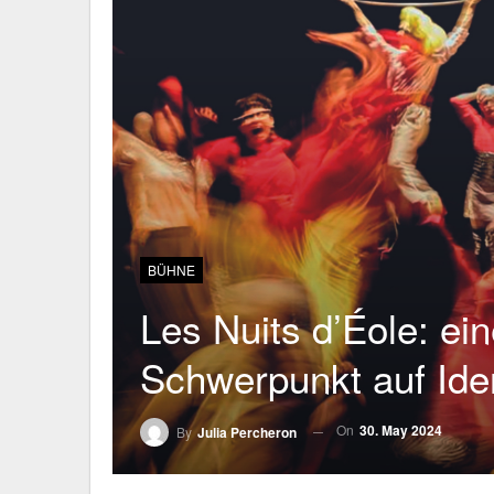
BÜHNE
Les Nuits d’Éole: ei
Schwerpunkt auf Iden
On
30. May 2024
By
Julia Percheron