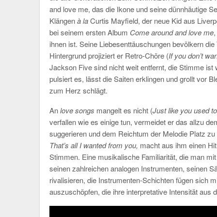
and love me, das die Ikone und seine dünnhäutige S
Klängen
à la
Curtis Mayfield, der neue Kid aus Liverp
bei seinem ersten Album
Come around and love me
ihnen ist. Seine Liebesenttäuschungen bevölkern die T
Hintergrund projiziert er Retro-Chöre (
If you don’t wa
Jackson Five sind nicht weit entfernt, die Stimme ist 
pulsiert es, lässt die Saiten erklingen und grollt vo
zum Herz schlägt.
An
love songs
mangelt es nicht (
Just like you used t
verfallen wie es einige tun, vermeidet er das allzu d
suggerieren und dem Reichtum der Melodie Platz zu
That’s all I wanted from you,
macht aus ihm einen Hit
Stimmen. Eine musikalische Familiarität, die man mit
seinen zahlreichen analogen Instrumenten, seinen S
rivalisieren, die Instrumenten-Schichten fügen sich 
auszuschöpfen, die ihre interpretative Intensität aus d