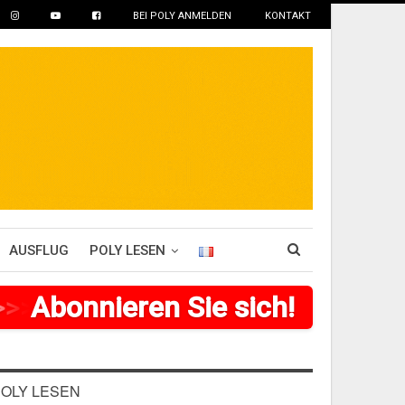
BEI POLY ANMELDEN
KONTAKT
AUSFLUG
POLY LESEN
>
>
>
Abonnieren Sie sich!
>
>
>
>
>
>
OLY LESEN