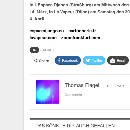
In L’Espace Django (Straßburg) am Mittwoch den 
14. März, in La Vapeur (Dijon) am Samstag den 
4. Apri
l
espacedjango.eu
–
cartonnerie.fr
lavapeur.com
–
zoomfrankfurt.com
Musik
Facebook
Twitter
Email
Share
Thomas Flagel
1035 Posts
Comments
DAS KÖNNTE DIR AUCH GEFALLEN