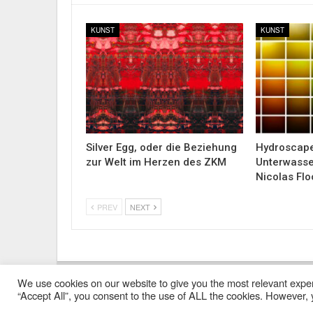
KUNST
KUNST
Silver Egg, oder die Beziehung
Hydroscap
zur Welt im Herzen des ZKM
Unterwasse
Nicolas Flo
PREV
NEXT
We use cookies on our website to give you the most relevant exper
Impressum
Kontakt
Alle Ausgaben Lesen
POLY
“Accept All”, you consent to the use of ALL the cookies. However, y