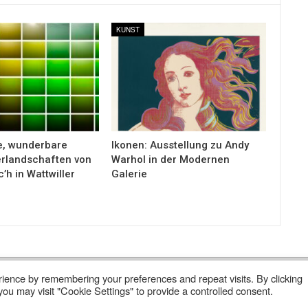
KUNST
e, wunderbare
Ikonen: Ausstellung zu Andy
rlandschaften von
Warhol in der Modernen
c’h in Wattwiller
Galerie
ience by remembering your preferences and repeat visits. By clicking
 Abonnieren
Wer Sind Wir ?
ou may visit "Cookie Settings" to provide a controlled consent.