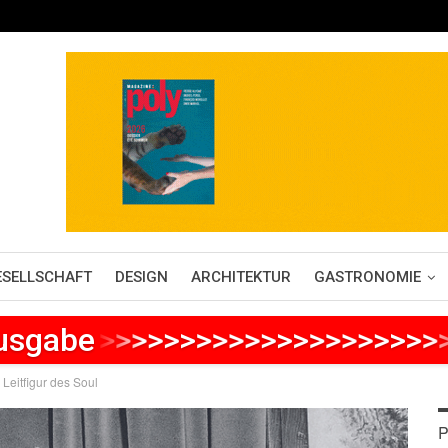
ESELLSCHAFT
DESIGN
ARCHITEKTUR
GASTRONOMIE
Ausgabe
>
>
>
>
>
>
>
>
>
>
>
>
>
>
>
>
>
>
>
>
>
Leitfigur des Soul
P