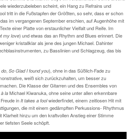
eele wiederzubeleben scheint, ein Hang zu Refrains und
ool tritt in die Fußstapfen der Größten, so sehr, dass er schon
, das im vergangenen September erschien, auf Augenhöhe mit
exte einer Platte von erstaunlicher Vielfalt und Reife. Im
nt my love
) und etwas das an Rhythm and Blues erinnert. Die
weniger kristallklar als jene des jungen Michael. Dahinter
r Blechblasinstrumenten, zu Basslinien und Schlagzeug, das bis
o do
,
So Glad I found you
), ohne in das Süßlich-Fade zu
emonstrative, weiß sich zurückzuhalten, um besser zu
 machen. Die Klasse der Gitarren und des Ensembles von
à la
Michael Kiwanuka, ohne seine unter allen erkennbare
 Freude in
It takes a fool
wiederfindet, einem zeitlosen Hit mit
ättigungen, die mit einem gedämpften Perkussions- Rhythmus
mit Klarheit hinzu um den kraftvollen Anstieg einer Stimme
er tiefsten Seele schöpft.