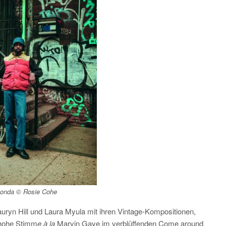
gonda © Rosie Cohe
Lauryn Hill und Laura Myula mit ihren Vintage-Kompositionen,
 hohe Stimm
e à la
Marvin Gaye im verblüffenden Come around