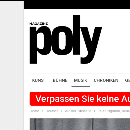
KUNST
BÜHNE
MUSIK
CHRONIKEN
G
Verpassen Sie keine 
Home
Deutsch
Auf der Titelseite
Jalen Ngonda, neue 