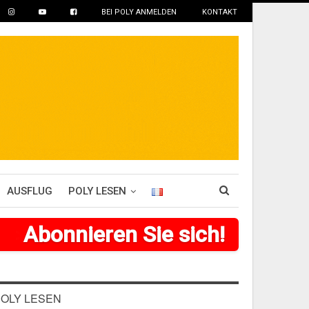
BEI POLY ANMELDEN
KONTAKT
AUSFLUG
POLY LESEN
>
>
>
Abonnieren Sie sich!
>
>
>
>
>
>
OLY LESEN