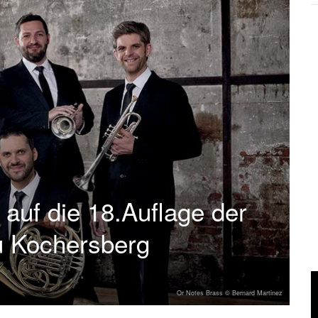
auf die 18.Auflage der
u Kochersberg
Or Notes Brass © Bernard Martinez