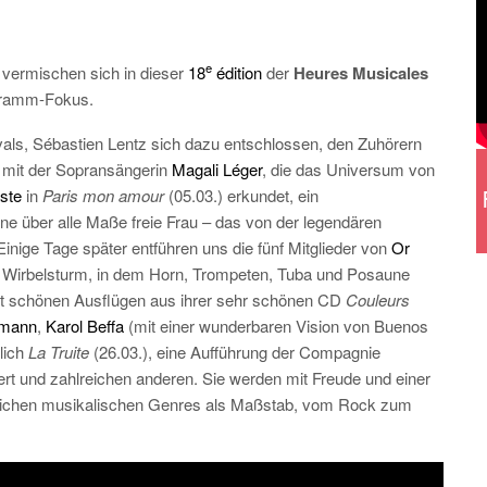
e
 vermischen sich in dieser
18
édition
der
Heures Musicales
ogramm-Fokus.
ivals, Sébastien Lentz sich dazu entschlossen, den Zuhörern
on mit der Sopransängerin
Magali Léger
, die das Universum von
ste
in
Paris mon amour
(05.03.) erkundet, ein
 über alle Maße freie Frau – das von der legendären
Einige Tage später entführen uns die fünf Mitglieder von
Or
en Wirbelsturm, in dem Horn, Trompeten, Tuba und Posaune
it schönen Ausflügen aus ihrer sehr schönen CD
Couleurs
lmann
,
Karol Beffa
(mit einer wunderbaren Vision von Buenos
lich
La Truite
(26.03.), eine Aufführung der Compagnie
 und zahlreichen anderen. Sie werden mit Freude und einer
lreichen musikalischen Genres als Maßstab, vom Rock zum