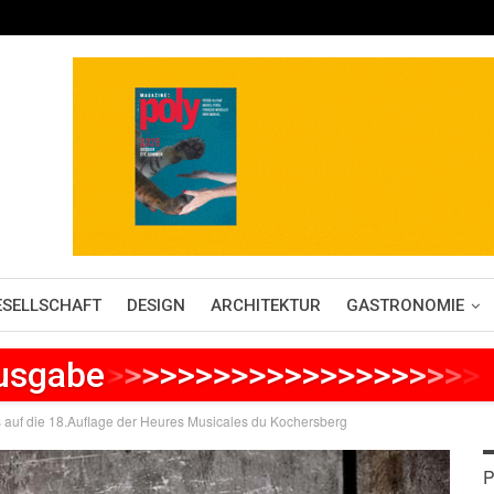
ESELLSCHAFT
DESIGN
ARCHITEKTUR
GASTRONOMIE
Ausgabe
>
>
>
>
>
>
>
>
>
>
>
>
>
>
>
>
>
>
>
>
>
 auf die 18.Auflage der Heures Musicales du Kochersberg
P