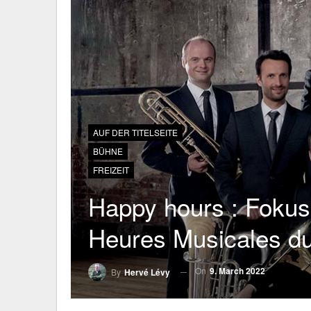
AUF DER TITELSEITE
BÜHNE
FREIZEIT
Happy hours : Fokus 
Heures Musicales d
On
9. March 2022
By
Hervé Lévy