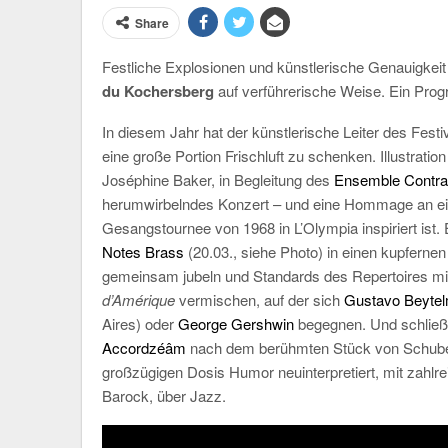
Share
Festliche Explosionen und künstlerische Genauigkeit
du Kochersberg
auf verführerische Weise. Ein Pr
In diesem Jahr hat der künstlerische Leiter des Fest
eine große Portion Frischluft zu schenken. Illustrati
Joséphine Baker, in Begleitung des
Ensemble Contra
herumwirbelndes Konzert – und eine Hommage an eine
Gesangstournee von 1968 in L’Olympia inspiriert ist. 
Notes Brass
(20.03., siehe Photo) in einen kupfern
gemeinsam jubeln und Standards des Repertoires m
d’Amérique
vermischen, auf der sich
Gustavo Beyte
Aires) oder
George Gershwin
begegnen. Und schließ
Accordzéâm
nach dem berühmten Stück von Schubert
großzügigen Dosis Humor neuinterpretiert, mit zah
Barock, über Jazz.