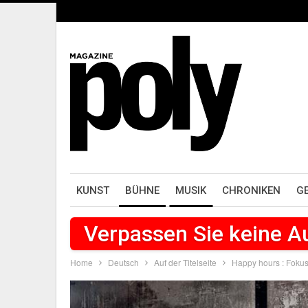
KUNST
BÜHNE
MUSIK
CHRONIKEN
G
Verpassen Sie keine 
Home
Deutsch
Auf der Titelseite
Happy hours : Fokus