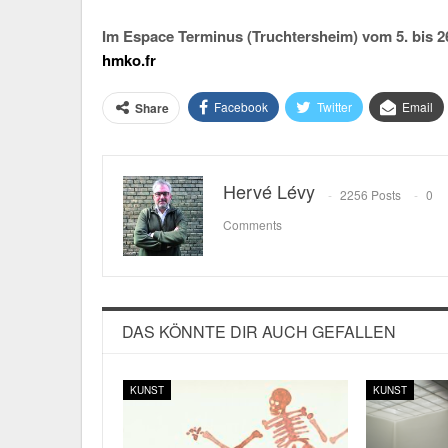
Im Espace Terminus (Truchtersheim) vom 5. bis 2
hmko.fr
Facebook
Twitter
Email
Share
Hervé Lévy
2256 Posts
0
Comments
DAS KÖNNTE DIR AUCH GEFALLEN
KUNST
KUNST