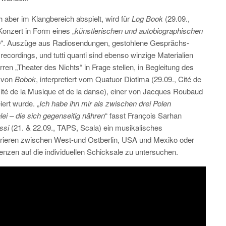
 aber im Klangbereich abspielt, wird für
Log Book
(29.09.,
Konzert in Form eines „
künstlerischen und autobiographischen
e
“. Auszüge aus Radiosendungen, gestohlene Gesprächs-
recordings, und tutti quanti sind ebenso winzige Materialien
ren „Theater des Nichts“ in Frage stellen, in Begleitung des
t von
Bobok
, interpretiert vom Quatuor Diotima (29.09., Cité de
ité de la Musique et de la danse), einer von Jacques Roubaud
ert wurde. „
Ich habe ihn mir als zwischen drei Polen
elei – die sich gegenseitig nähren
“ fasst François Sarhan
ssi
(21. & 22.09., TAPS, Scala) ein musikalisches
Barrieren zwischen West-und Ostberlin, USA und Mexiko oder
nzen auf die individuellen Schicksale zu untersuchen.