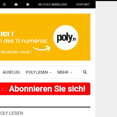
BEI POLY ANMELDEN
KONTAKT
AUSFLUG
POLY LESEN
MEHR
>
>
>
Abonnieren Sie sich!
>
>
>
>
>
>
OLY LESEN