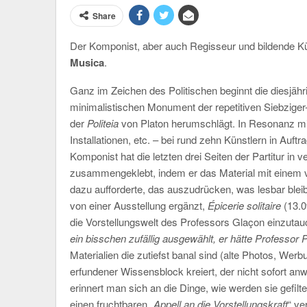
Share
Der Komponist, aber auch Regisseur und bildende Ku
Musica
.
Ganz im Zeichen des Politischen beginnt die diesjä
minimalistischen Monument der repetitiven Siebziger
der
Politeia
von Platon herumschlägt. In Resonanz mi
Installationen, etc. – bei rund zehn Künstlern in Auft
Komponist hat die letzten drei Seiten der Partitur in v
zusammengeklebt, indem er das Material mit einem v
dazu aufforderte, das auszudrücken, was lesbar bleib
von einer Ausstellung ergänzt,
Épicerie solitaire
(13.0
die Vorstellungswelt des Professors Glaçon einzuta
ein bisschen zufällig ausgewählt, er hätte Professor
Materialien die zutiefst banal sind (alte Photos, Wer
erfundener Wissensblock kreiert, der nicht sofort an
erinnert man sich an die Dinge, wie werden sie gefilt
einen fruchtbaren „
Appell an die Vorstellungskraft
“ ve