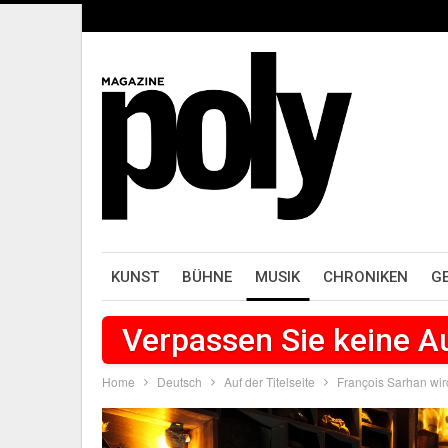
KUNST
BÜHNE
MUSIK
CHRONIKEN
G
Verpassen Sie keine 
Home
Deutsch
Auf der Titelseite
François Sarhan wir