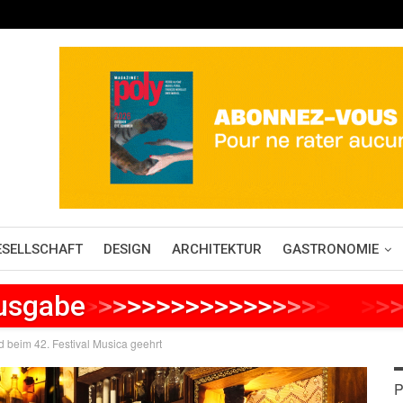
ESELLSCHAFT
DESIGN
ARCHITEKTUR
GASTRONOMIE
Ausgabe
>
>
>
>
>
>
>
>
>
>
>
>
>
>
>
>
>
>
>
>
>
d beim 42. Festival Musica geehrt
P