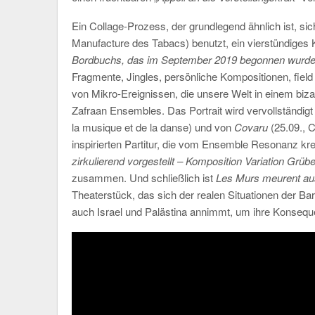
Ein Collage-Prozess, der grundlegend ähnlich ist, sich
Manufacture des Tabacs) benutzt, ein vierstündiges 
Bordbuchs, das im September 2019 begonnen wurd
Fragmente, Jingles, persönliche Kompositionen, field 
von Mikro-Ereignissen, die unsere Welt in einem bizar
Zafraan Ensembles. Das Portrait wird vervollständig
la musique et de la danse) und von
Covaru
(25.09., C
inspirierten Partitur, die vom Ensemble Resonanz krei
zirkulierend vorgestellt – Komposition Variation Grüb
zusammen. Und schließlich ist
Les Murs meurent au
Theaterstück, das sich der realen Situationen der 
auch Israel und Palästina annimmt, um ihre Konseque