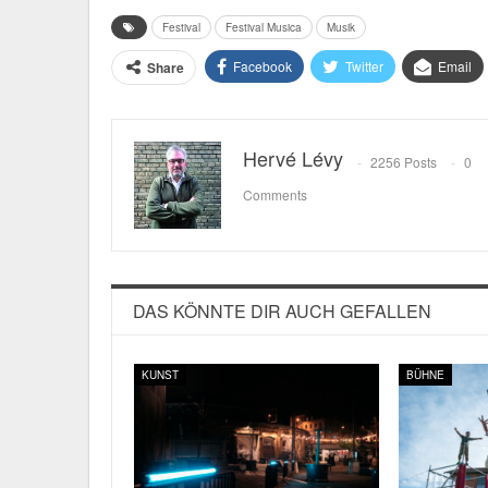
Festival
Festival Musica
Musik
Facebook
Twitter
Email
Share
Hervé Lévy
2256 Posts
0
Comments
DAS KÖNNTE DIR AUCH GEFALLEN
KUNST
BÜHNE