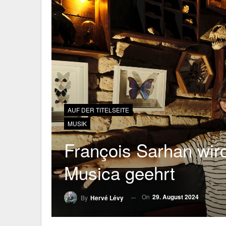
AUF DER TITELSEITE
MUSIK
François Sarhan wird
Musica geehrt
On
29. August 2024
By
Hervé Lévy