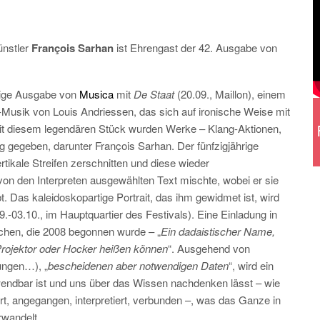
̈nstler
François Sarhan
ist Ehrengast der 42. Ausgabe von
hrige Ausgabe von
Musica
mit
De Staat
(20.09., Maillon), einem
-Musik von Louis Andriessen, das sich auf ironische Weise mit
t diesem legendären Stück wurden Werke – Klang-Aktionen,
rag gegeben, darunter François Sarhan. Der fünfzigjährige
ertikale Streifen zerschnitten und diese wieder
on den Interpreten ausgewählten Text mischte, wobei er sie
t. Das kaleidoskopartige Portrait, das ihm gewidmet ist, wird
9.-03.10., im Hauptquartier des Festivals). Eine Einladung in
uchen, die 2008 begonnen wurde – „
Ein dadaistischer Name,
 Projektor oder Hocker heißen können
“. Ausgehend von
bungen…), „
bescheidenen aber notwendigen Daten
“, wird ein
wendbar ist und uns über das Wissen nachdenken lässt – wie
ert, angegangen, interpretiert, verbunden –, was das Ganze in
rwandelt.