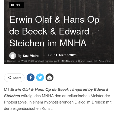
KUNST
Erwin Olaf & Hans Op
de Beeck & Edward
Steichen im MNHA
On
31. March 2023
By
Suzi Vieira
en den Bäumen, Im Wald, 2020, Archival pigment print, 110x165 cm, © Studio Erwin Olaf, Amsterdam
Share
Mit
Erwin Olaf & Hans Op de Beeck : Inspired by Edward
Steiche
n
würdigt das MNHA den amerikanischen Meister der
Photographie, in einem hypnotisierenden Dialog im Dreieck mit
der zeitgenössischen Kunst.