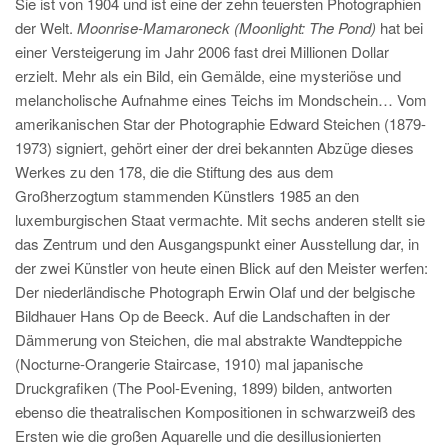
Sie ist von 1904 und ist eine der zehn teuersten Photographien
der Welt.
Moonrise-Mamaroneck (Moonlight: The Pond)
hat bei
einer Versteigerung im Jahr 2006 fast drei Millionen Dollar
erzielt. Mehr als ein Bild, ein Gemälde, eine mysteriöse und
melancholische Aufnahme eines Teichs im Mondschein… Vom
amerikanischen Star der Photographie Edward Steichen (1879-
1973) signiert, gehört einer der drei bekannten Abzüge dieses
Werkes zu den 178, die die Stiftung des aus dem
Großherzogtum stammenden Künstlers 1985 an den
luxemburgischen Staat vermachte. Mit sechs anderen stellt sie
das Zentrum und den Ausgangspunkt einer Ausstellung dar, in
der zwei Künstler von heute einen Blick auf den Meister werfen:
Der niederländische Photograph Erwin Olaf und der belgische
Bildhauer Hans Op de Beeck. Auf die Landschaften in der
Dämmerung von Steichen, die mal abstrakte Wandteppiche
(Nocturne-Orangerie Staircase, 1910) mal japanische
Druckgrafiken (The Pool-Evening, 1899) bilden, antworten
ebenso die theatralischen Kompositionen in schwarzweiß des
Ersten wie die großen Aquarelle und die desillusionierten