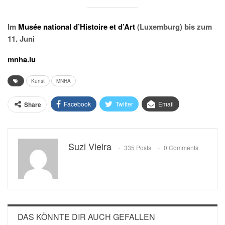
Im
Musée national d’Histoire et d’Art
(Luxemburg) bis zum
11. Juni
mnha.lu
Kunst
MNHA
Facebook
Twitter
Email
Share
Suzi Vieira
335 Posts
0 Comments
DAS KÖNNTE DIR AUCH GEFALLEN