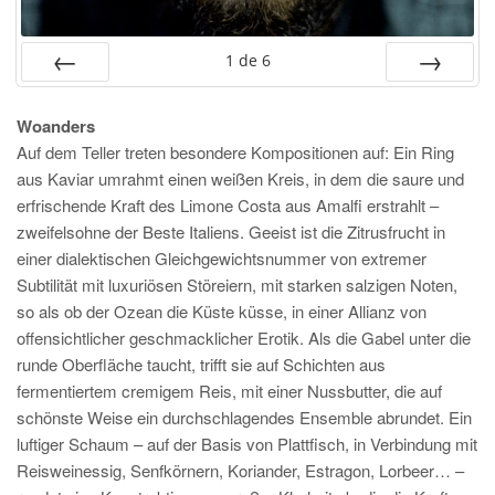
1
de
6
PRÉC
SUIV.
Woanders
Auf dem Teller treten besondere Kompositionen auf: Ein Ring
aus Kaviar umrahmt einen weißen Kreis, in dem die saure und
erfrischende Kraft des Limone Costa aus Amalfi erstrahlt –
zweifelsohne der Beste Italiens. Geeist ist die Zitrusfrucht in
einer dialektischen Gleichgewichtsnummer von extremer
Subtilität mit luxuriösen Störeiern, mit starken salzigen Noten,
so als ob der Ozean die Küste küsse, in einer Allianz von
offensichtlicher geschmacklicher Erotik. Als die Gabel unter die
runde Oberfläche taucht, trifft sie auf Schichten aus
fermentiertem cremigem Reis, mit einer Nussbutter, die auf
schönste Weise ein durchschlagendes Ensemble abrundet. Ein
luftiger Schaum – auf der Basis von Plattfisch, in Verbindung mit
Reisweinessig, Senfkörnern, Koriander, Estragon, Lorbeer… –