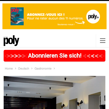
>
>
>
>
>
>
>
>
>
>
>
>
>
>
>
>
>
<
<
<
<
<
<
Abonnieren Sie sich!
Home
Deutsch
Gastronomie