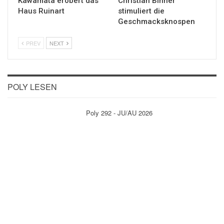
Kawamata erobert das
Christian Binner
Haus Ruinart
stimuliert die
Geschmacksknospen
PREV
NEXT
POLY LESEN
Poly 292 - JU/AU 2026