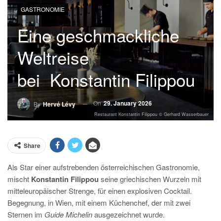
GASTRONOMIE
Eine geschmackliche
Weltreise
bei Konstantin Filippou
On
29. January 2026
By
Hervé Lévy
Restaurant Konstantin Filippou © Gerhard Wasserbauer
Share
Als Star einer aufstrebenden österreichischen Gastronomie,
mischt
Konstantin Filippou
seine griechischen Wurzeln mit
mitteleuropäischer Strenge, für einen explosiven Cocktail.
Begegnung, in Wien, mit einem Küchenchef, der mit zwei
Sternen im
Guide Michelin
ausgezeichnet wurde.