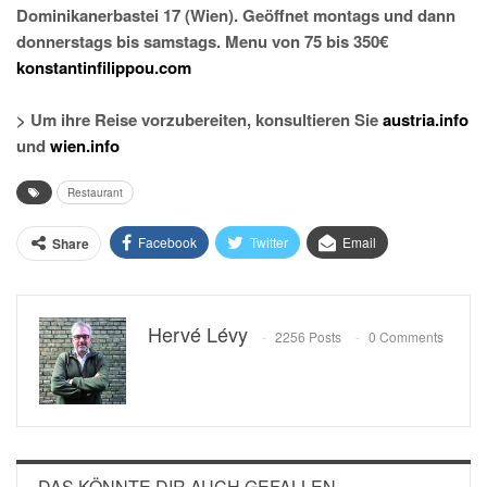
Dominikanerbastei 17 (Wien). Geöffnet montags und dann
donnerstags bis samstags. Menu von 75 bis 350€
konstantinfilippou.com
> Um ihre Reise vorzubereiten, konsultieren Sie
austria.info
und
wien.info
Restaurant
Facebook
Twitter
Email
Share
Hervé Lévy
2256 Posts
0 Comments
DAS KÖNNTE DIR AUCH GEFALLEN