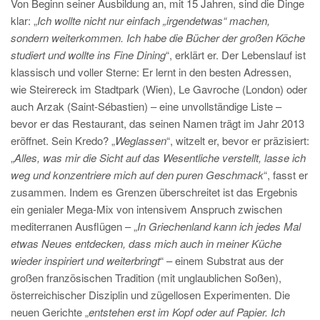
Von Beginn seiner Ausbildung an, mit 15 Jahren, sind die Dinge
klar: „
Ich wollte nicht nur einfach „irgendetwas“ machen,
sondern weiterkommen. Ich habe die Bücher der großen Köche
studiert und wollte ins Fine Dining
“, erklärt er. Der Lebenslauf ist
klassisch und voller Sterne: Er lernt in den besten Adressen,
wie Steirereck im Stadtpark (Wien), Le Gavroche (London) oder
auch Arzak (Saint-Sébastien) – eine unvollständige Liste –
bevor er das Restaurant, das seinen Namen trägt im Jahr 2013
eröffnet. Sein Kredo? „
Weglassen
“, witzelt er, bevor er präzisiert:
„
Alles, was mir die Sicht auf das Wesentliche verstellt, lasse ich
weg und konzentriere mich auf den puren Geschmack
“, fasst er
zusammen. Indem es Grenzen überschreitet ist das Ergebnis
ein genialer Mega-Mix von intensivem Anspruch zwischen
mediterranen Ausflügen – „
In Griechenland kann ich jedes Mal
etwas Neues entdecken, dass mich auch in meiner Küche
wieder inspiriert und weiterbringt
“ – einem Substrat aus der
großen französischen Tradition (mit unglaublichen Soßen),
österreichischer Disziplin und zügellosen Experimenten. Die
neuen Gerichte „
entstehen erst im Kopf oder auf Papier. Ich