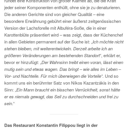
rundet eine Konstruktion von großer Klarheit ab, die die Kraft
jeder seiner Komponenten enthüllt, ohne sie je zu denaturieren.
Die anderen Gerichte sind von gleicher Qualität – eine
besondere Erwähnung gebührt einer äußerst zeitgenössischen
Version der Lachsforelle mit Albuféra-Soße, die in einer
Karottenblüte präsentiert wird – was zeigt, dass der Küchenchef
in allen Gebieten permanent auf der Suche ist: „
Ich möchte nicht
stehen bleiben, mit weiterentwickeln. Derzeit arbeite ich an
größeren Veränderungen am bestehenden Standort
“, erklärt er,
bevor er hinzufügt: „
Der Wahnsinn treibt einen voran, lässt einen
mutig sein und etwas wagen. Das bringt – wie alles im Leben –
Vor- und Nachteile. Für mich überwiegen die Vorteile“.
Und so
kommt uns ein berühmter Satz von Níkos Kazantzákis in den
Sinn: „
Ein Mann braucht ein bisschen Verrücktheit, sonst hätte
er es niemals gewagt, das Seil zu durchschneiden und frei zu
sein
.“
Das Restaurant Konstantin Filippou liegt in der