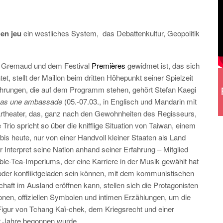
en jeu
ein westliches System,
das Debattenkultur, Geopolitik
is Gremaud und dem Festival
Premières
gewidmet ist, das sich
t, stellt der Maillon beim dritten Höhepunkt seiner Spielzeit
führungen, die auf dem Programm stehen, gehört Stefan Kaegi
 pas une ambassade
(05.-07.03., in Englisch und Mandarin mit
artheater, das, ganz nach den Gewohnheiten des Regisseurs,
rio spricht so über die knifflige Situation von Taiwan, einem
bis heute, nur von einer Handvoll kleiner Staaten als Land
 Interpret seine Nation anhand seiner Erfahrung – Mitglied
e-Tea-Imperiums, der eine Karriere in der Musik gewählt hat
 oder konfliktgeladen sein können, mit dem kommunistischen
aft im Ausland eröffnen kann, stellen sich die Protagonisten
ionen, offiziellen Symbolen und intimen Erzählungen, um die
igur von Tchang Kaï-chek, dem Kriegsrecht und einer
er Jahre begonnen wurde.