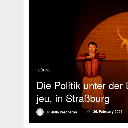
BÜHNE
Die Politik unter de
jeu, in Straßburg
On
26. February 2026
By
Julia Percheron