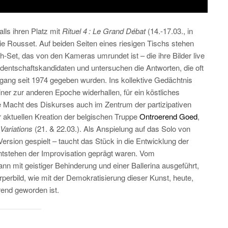
alls ihren Platz mit
Rituel 4 : Le Grand Débat
(14.-17.03., in
e Rousset. Auf beiden Seiten eines riesigen Tischs stehen
-Set, das von den Kameras umrundet ist – die ihre Bilder live
sidentschaftskandidaten und untersuchen die Antworten, die oft
lgang seit 1974 gegeben wurden. Ins kollektive Gedächtnis
iner zur anderen Epoche widerhallen, für ein köstliches
e Macht des Diskurses auch im Zentrum der partizipativen
er aktuellen Kreation der belgischen Truppe
Ontroerend Goed
,
Variations
(21. & 22.03.). Als Anspielung auf das Solo von
ersion gespielt – taucht das Stück in die Entwicklung der
ntstehen der Improvisation geprägt waren. Vom
 mit geistiger Behinderung und einer Ballerina ausgeführt,
perbild, wie mit der Demokratisierung dieser Kunst, heute,
rend geworden ist.