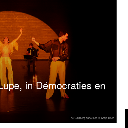
r Lupe, in Démocraties en
The Goldberg Variations © Katja Illner