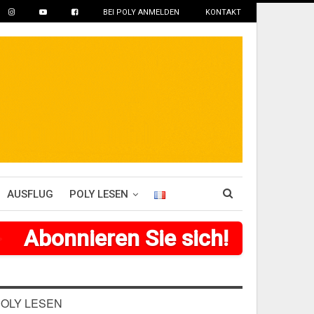
BEI POLY ANMELDEN
KONTAKT
AUSFLUG
POLY LESEN
>
>
>
Abonnieren Sie sich!
>
>
>
>
>
>
OLY LESEN