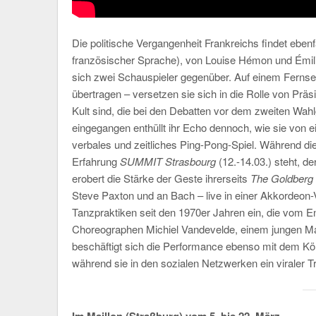
Die politische Vergangenheit Frankreichs findet ebenf
französischer Sprache), von Louise Hémon und Émili
sich zwei Schauspieler gegenüber. Auf einem Fernseh
übertragen – versetzen sie sich in die Rolle von Prä
Kult sind, die bei den Debatten vor dem zweiten Wah
eingegangen enthüllt ihr Echo dennoch, wie sie von e
verbales und zeitliches Ping-Pong-Spiel. Während di
Erfahrung
SUMMIT Strasbourg
(12.-14.03.) steht, d
erobert die Stärke der Geste ihrerseits
The Goldberg 
Steve Paxton und an Bach – live in einer Akkordeon-V
Tanzpraktiken seit den 1970er Jahren ein, die vom E
Choreographen Michiel Vandevelde, einem jungen Mann
beschäftigt sich die Performance ebenso mit dem Kör
während sie in den sozialen Netzwerken ein viraler T