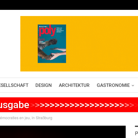
ESELLSCHAFT
DESIGN
ARCHITEKTUR
GASTRONOMIE
Ausgabe
>
>
>
>
>
>
>
>
>
>
>
>
>
>
>
>
>
>
>
>
>
Démocraties en jeu, in Straßburg
P