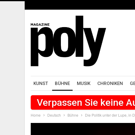
KUNST
BÜHNE
MUSIK
CHRONIKEN
G
Verpassen Sie keine 
Home
Deutsch
Bühne
Die Politik unter der Lupe, in 