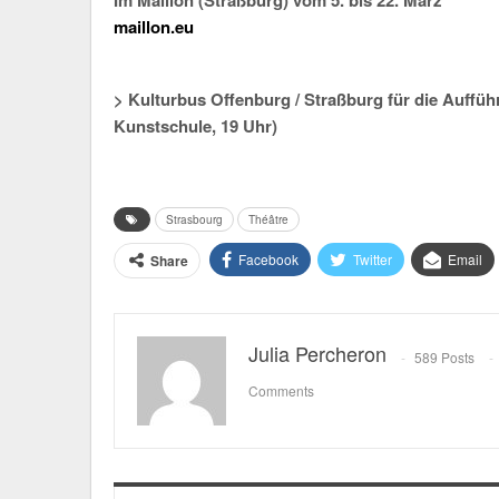
Im Maillon (Straßburg) vom 5. bis 22. März
maillon.eu
> Kulturbus Offenburg / Straßburg für die Auffü
Kunstschule, 19 Uhr)
Strasbourg
Théâtre
Facebook
Twitter
Email
Share
Julia Percheron
589 Posts
Comments