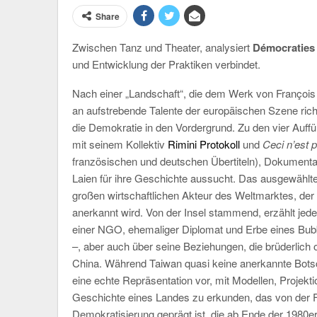
Share
Zwischen Tanz und Theater, analysiert
Démocraties 
und Entwicklung der Praktiken verbindet.
Nach einer „Landschaft“, die dem Werk von Franço
an aufstrebende Talente der europäischen Szene richte
die Demokratie in den Vordergrund. Zu den vier Auf
mit seinem Kollektiv
Rimini Protokoll
und
Ceci n’est
französischen und deutschen Übertiteln), Dokument
Laien für ihre Geschichte aussucht. Das ausgewählte T
großen wirtschaftlichen Akteur des Weltmarktes, der 
anerkannt wird. Von der Insel stammend, erzählt jeder
einer NGO, ehemaliger Diplomat und Erbe eines Bubbl
–, aber auch über seine Beziehungen, die brüderlich
China. Während Taiwan quasi keine anerkannte Botsch
eine echte Repräsentation vor, mit Modellen, Projekt
Geschichte eines Landes zu erkunden, das von der F
Demokratisierung geprägt ist, die ab Ende der 1980