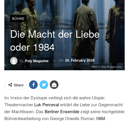
BÜHNE
Die Macht der Liebe
oder 1984
On
26. February 2026
By
Poly Magazine
1984 © Jörg Brüggemann
Share
Im Irrsinn der Dystopie verbirgt sich die wahre Utopie:
Theatermacher
Luk Perceval
erklärt die Liebe zur Gegenmacht
der Machtlosen. Das
Berliner Ensemble
zeigt seine hochgelobte
Bühnenbearbeitung von George Orwells Roman
1984
.