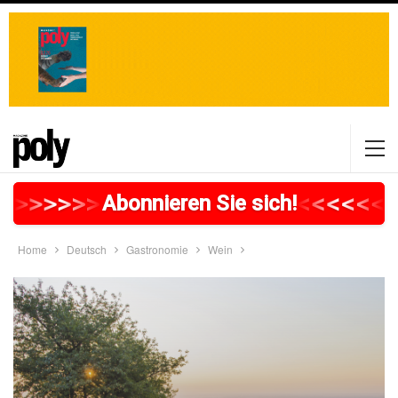
>
>
>
>
>
>
>
>
>
>
>
>
>
>
>
>
>
<
<
<
<
<
<
<
Abonnieren Sie sich!
Home
Deutsch
Gastronomie
Wein