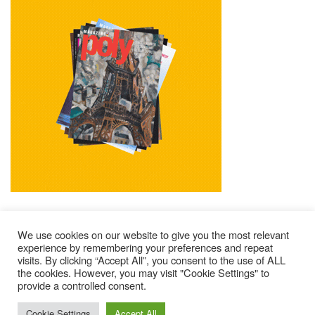
We use cookies on our website to give you the most relevant
experience by remembering your preferences and repeat
visits. By clicking “Accept All”, you consent to the use of ALL
Impressum
Kontakt
Alle Ausgaben Lesen
the cookies. However, you may visit "Cookie Settings" to
provide a controlled consent.
POLY Abonnieren
Wer Sind Wir ?
© 2025 – Magazine Poly – BKN
Cookie Settings
Accept All