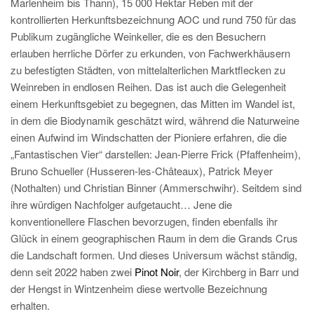
Marlenheim bis Thann), 15 000 Hektar Reben mit der
kontrollierten Herkunftsbezeichnung AOC und rund 750 für das
Publikum zugängliche Weinkeller, die es den Besuchern
erlauben herrliche Dörfer zu erkunden, von Fachwerkhäusern
zu befestigten Städten, von mittelalterlichen Marktflecken zu
Weinreben in endlosen Reihen. Das ist auch die Gelegenheit
einem Herkunftsgebiet zu begegnen, das Mitten im Wandel ist,
in dem die Biodynamik geschätzt wird, während die Naturweine
einen Aufwind im Windschatten der Pioniere erfahren, die die
„Fantastischen Vier“ darstellen: Jean-Pierre Frick (Pfaffenheim),
Bruno Schueller (Husseren-les-Châteaux), Patrick Meyer
(Nothalten) und Christian Binner (Ammerschwihr). Seitdem sind
ihre würdigen Nachfolger aufgetaucht… Jene die
konventionellere Flaschen bevorzugen, finden ebenfalls ihr
Glück in einem geographischen Raum in dem die Grands Crus
die Landschaft formen. Und dieses Universum wächst ständig,
denn seit 2022 haben zwei
Pinot Noir
, der Kirchberg in Barr und
der Hengst in Wintzenheim diese wertvolle Bezeichnung
erhalten.