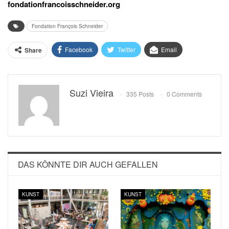
fondationfrancoisschneider.org
Fondation François Schneider
Facebook
Twitter
Email
Share
Suzi Vieira
335 Posts
0 Comments
DAS KÖNNTE DIR AUCH GEFALLEN
KUNST
KUNST