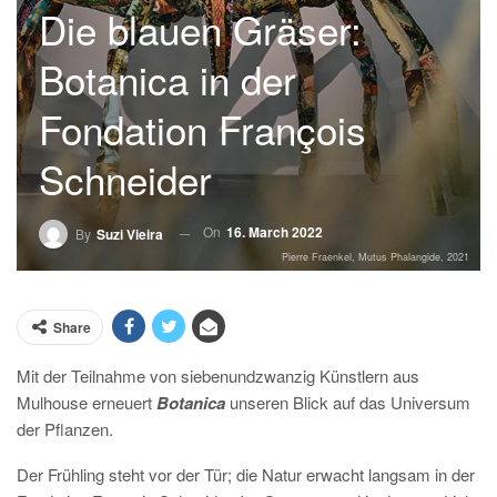
Die blauen Gräser:
Botanica in der
Fondation François
Schneider
On
16. March 2022
By
Suzi Vieira
Pierre Fraenkel, Mutus Phalangide, 2021
Share
Mit der Teilnahme von siebenundzwanzig Künstlern aus
Mulhouse erneuert
Botanica
unseren Blick auf das Universum
der Pflanzen.
Der Frühling steht vor der Tür; die Natur erwacht langsam in der