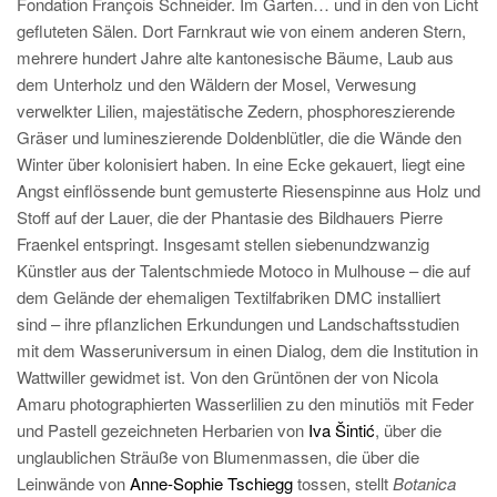
Fondation François Schneider. Im Garten… und in den von Licht
gefluteten Sälen. Dort Farnkraut wie von einem anderen Stern,
mehrere hundert Jahre alte kantonesische Bäume, Laub aus
dem Unterholz und den Wäldern der Mosel, Verwesung
verwelkter Lilien, majestätische Zedern, phosphoreszierende
Gräser und lumineszierende Doldenblütler, die die Wände den
Winter über kolonisiert haben. In eine Ecke gekauert, liegt eine
Angst einflössende bunt gemusterte Riesenspinne aus Holz und
Stoff auf der Lauer, die der Phantasie des Bildhauers Pierre
Fraenkel entspringt. Insgesamt stellen siebenundzwanzig
Künstler aus der Talentschmiede Motoco in Mulhouse – die auf
dem Gelände der ehemaligen Textilfabriken DMC installiert
sind – ihre pflanzlichen Erkundungen und Landschaftsstudien
mit dem Wasseruniversum in einen Dialog, dem die Institution in
Wattwiller gewidmet ist. Von den Grüntönen der von Nicola
Amaru photographierten Wasserlilien zu den minutiös mit Feder
und Pastell gezeichneten Herbarien von
Iva Šintić
, über die
unglaublichen Sträuße von Blumenmassen, die über die
Leinwände von
Anne-Sophie Tschiegg
tossen, stellt
Botanica