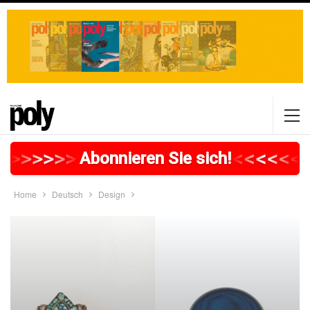
>
>
>
>
>
>
>
>
>
>
>
>
>
>
>
>
>
<
<
<
<
<
<
Abonnieren Sie sich!
Home
Deutsch
Design