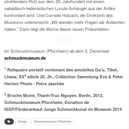
strahlendem Rot) aus dem 20. Jahrhundert mit einem
nabatäisch-hellenistischen Lunula-Anhänger aus der Antike
konfrontiert wird. Und Cornelie Holzach, die Direktorin des
Museums unterstreicht: „
Wir werden mehr Fragen als Antworten
haben
.“ Darin liegt die Würze dieser neuen Präsentation.
Im Schmuckmuseum (Pforzheim) ab dem 5. Dezember
schmuckmuseum.de
1
Reliquaire portatif contenant des amulettes Ga’u, Tibet,
e
Lhasa, XX
siècle 20. Jh., Collection Sammlung Eva & Peter
Herion/ Photo : Petra Jaschke
2
Broche Moiré, Thanh-Truc Nguyen, Berlin, 2012,
Schmuckmuseum Pforzheim, Donation de
ISSP/Förderankauf Junge Schmuckkunst im Museum 2014
Design
Schmuckmuseum Pforzheim