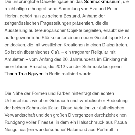
Die ursprüngliche Dauerleihgabe an das
Schmuckmuseum
, die
reichhaltige ethnografische Sammlung von Eva und Peter
Herion, gehört nun zu seinem Bestand. Anhand der
zeitgenössischen Fragestellungen präsentiert, die die
Ausstellung außereuropäischer Objekte begleiten, erlaubt sie es
außergewöhnliche Stücke unter einem neuen Gesichtspunkt zu
entdecken, die mit westlichen Kreationen in einen Dialog treten.
So ist ein tibetanisches Ga’u – ein tragbarer Reliquiar mit
Amuletten – vom Anfang des 20. Jahrhunderts im Einklang mit
einer blauen Brosche, die 2012 von der Schmuckdesignerin
Thanh-Truc Nguyen
in Berlin realisiert wurde.
Die Nähe der Formen und Farben hinterfragt den echten
Unterschied zwischen Gebrauch und symbolischer Bedeutung
der beiden Schmuckstücke. Diese Variation zur ästhetischen
Verwandtschaft und den großen Divergenzen durchzieht einen
Rundgang voller Finesse, in dem ein Halsschmuck aus Papua
Neuguinea (ein wunderschöner Halbmond aus Perlmutt in