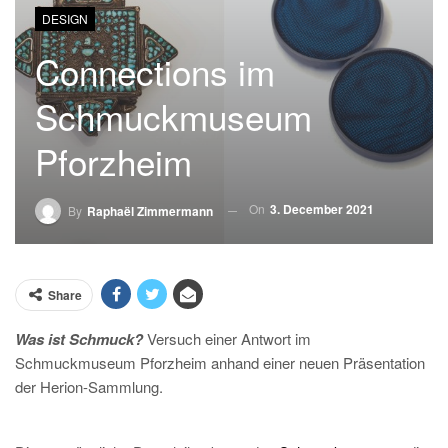
DESIGN
Connections im
Schmuckmuseum
Pforzheim
On
3. December 2021
By
Raphaël Zimmermann
Share
Was ist Schmuck?
Versuch einer Antwort im
Schmuckmuseum Pforzheim anhand einer neuen Präsentation
der Herion-Sammlung.