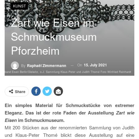
KUNST
Zart wie Eisen im
Schmuckmuseum
Pforzheim
On
15. July 2021
By
Raphaël Zimmermann
Armband Eisen Berlin/Gleiwitz, o.J. Sammlung Klaus-Peter und Judith Thomé Foto Winfried Reinhardt
Share
Ein simples Material für Schmuckstücke von extremer
Eleganz. Das ist der rote Faden der Ausstellung
Zart wie
Eisen
im Schmuckmuseum.
Mit 200 Stücken aus der renommierten Sammlung von Judith
und Klaus-Peter Thomé blickt diese Ausstellung auf eine