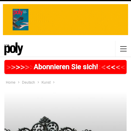
>
>
>
>
>
>
>
>
>
>
>
>
>
>
>
>
>
<
<
<
<
<
<
<
Abonnieren Sie sich!
Home
Deutsch
Kunst