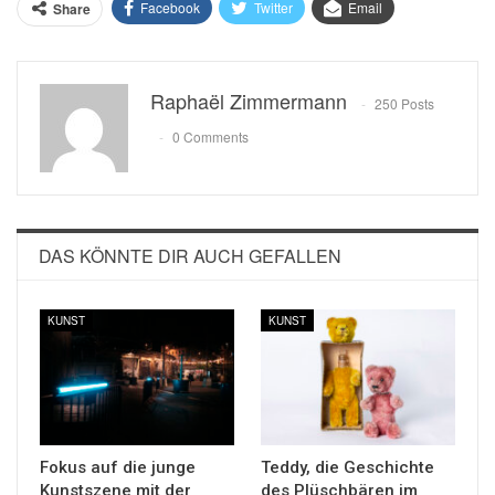
Facebook
Twitter
Email
Share
Raphaël Zimmermann
250 Posts
0 Comments
DAS KÖNNTE DIR AUCH GEFALLEN
KUNST
KUNST
Fokus auf die junge
Teddy, die Geschichte
Kunstszene mit der
des Plüschbären im