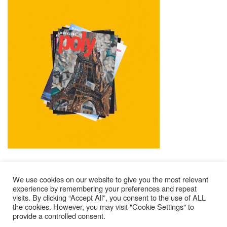
We use cookies on our website to give you the most relevant
experience by remembering your preferences and repeat
visits. By clicking “Accept All”, you consent to the use of ALL
Impressum
Kontakt
Alle Ausgaben Lesen
the cookies. However, you may visit "Cookie Settings" to
provide a controlled consent.
POLY Abonnieren
Wer Sind Wir ?