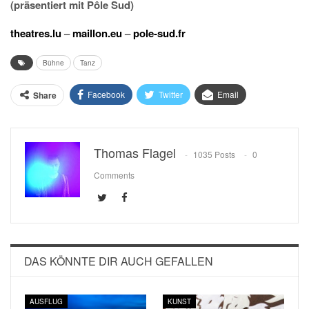
(präsentiert mit Pôle Sud)
theatres.lu
–
maillon.eu
–
pole-sud.fr
Bühne
Tanz
Facebook
Twitter
Email
Share
Thomas Flagel
1035 Posts
0
Comments
DAS KÖNNTE DIR AUCH GEFALLEN
AUSFLUG
KUNST