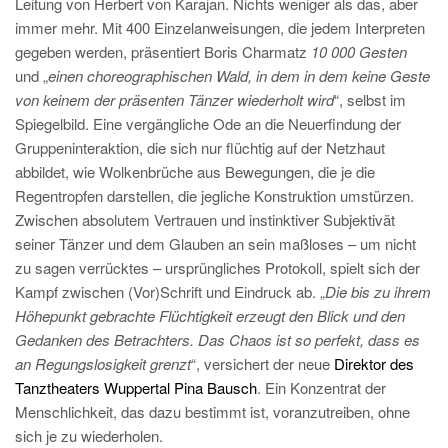
Leitung von Herbert von Karajan. Nichts weniger als das, aber
immer mehr. Mit 400 Einzelanweisungen, die jedem Interpreten
gegeben werden, präsentiert Boris Charmatz
10 000 Gesten
und „
einen choreographischen Wald, in dem in dem keine Geste
von keinem der präsenten Tänzer wiederholt wird
“, selbst im
Spiegelbild. Eine vergängliche Ode an die Neuerfindung der
Gruppeninteraktion, die sich nur flüchtig auf der Netzhaut
abbildet, wie Wolkenbrüche aus Bewegungen, die je die
Regentropfen darstellen, die jegliche Konstruktion umstürzen.
Zwischen absolutem Vertrauen und instinktiver Subjektivät
seiner Tänzer und dem Glauben an sein maßloses – um nicht
zu sagen verrücktes – ursprüngliches Protokoll, spielt sich der
Kampf zwischen (Vor)Schrift und Eindruck ab. „
Die bis zu ihrem
Höhepunkt gebrachte Flüchtigkeit erzeugt den Blick und den
Gedanken des Betrachters. Das Chaos ist so perfekt, dass es
an Regungslosigkeit grenzt
“, versichert der neue
Direktor des
Tanztheaters Wuppertal Pina Bausch
. Ein Konzentrat der
Menschlichkeit, das dazu bestimmt ist, voranzutreiben, ohne
sich je zu wiederholen.