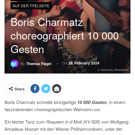
AUF DER TITELSEITE
Boris Charmatz
choreographiert 10 000
Gesten
On
29. February 2024
By
Thomas Flagel
© Gianmarco Bresadola
Share
Boris Charmatz schreibt einzigartige
10 000 Gesten
, in einem
faszinierenden choreographischen Wahnsinn vor.
Ein letzter Tanz zum
Requiem in d-Moll (KV 626)
von Wolfgang
Amadeus Mozart mit den Wiener Philharmonikern, unter der