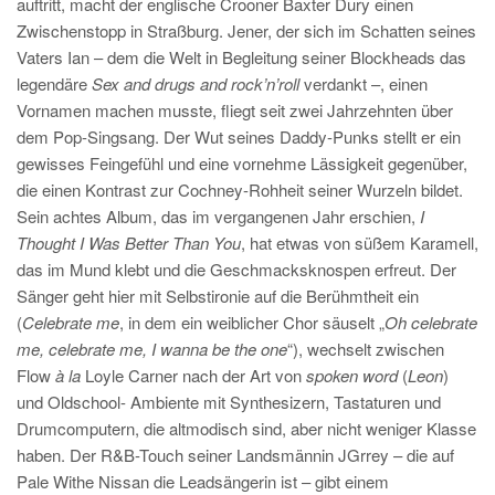
auftritt, macht der englische Crooner Baxter Dury einen
Zwischenstopp in Straßburg. Jener, der sich im Schatten seines
Vaters Ian – dem die Welt in Begleitung seiner Blockheads das
legendäre
Sex and drugs and rock’n’roll
verdankt –, einen
Vornamen machen musste, fliegt seit zwei Jahrzehnten über
dem Pop-Singsang. Der Wut seines Daddy-Punks stellt er ein
gewisses Feingefühl und eine vornehme Lässigkeit gegenüber,
die einen Kontrast zur Cochney-Rohheit seiner Wurzeln bildet.
Sein achtes Album, das im vergangenen Jahr erschien,
I
Thought I Was Better Than You
, hat etwas von süßem Karamell,
das im Mund klebt und die Geschmacksknospen erfreut. Der
Sänger geht hier mit Selbstironie auf die Berühmtheit ein
(
Celebrate me
, in dem ein weiblicher Chor säuselt „
Oh celebrate
me, celebrate me, I wanna be the one
“), wechselt zwischen
Flow
à la
Loyle Carner nach der Art von
spoken word
(
Leon
)
und Oldschool- Ambiente mit Synthesizern, Tastaturen und
Drumcomputern, die altmodisch sind, aber nicht weniger Klasse
haben. Der R&B-Touch seiner Landsmännin JGrrey – die auf
Pale Withe Nissan die Leadsängerin ist – gibt einem