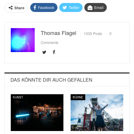
Facebook
Twitter
Email
Share
Thomas Flagel
1035 Posts
0
Comments
DAS KÖNNTE DIR AUCH GEFALLEN
KUNST
BÜHNE